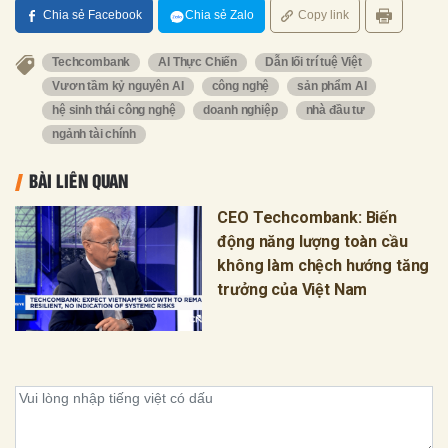
Chia sẻ Facebook
Chia sẻ Zalo
Copy link
Techcombank
AI Thực Chiến
Dẫn lối trí tuệ Việt
Vươn tầm kỷ nguyên AI
công nghệ
sản phẩm AI
hệ sinh thái công nghệ
doanh nghiệp
nhà đầu tư
ngảnh tài chính
BÀI LIÊN QUAN
CEO Techcombank: Biến
động năng lượng toàn cầu
không làm chệch hướng tăng
trưởng của Việt Nam