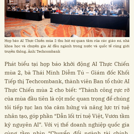
Họp báo AI Thực Chiến mùa 2 thu hút sự quan tâm của các giáo sư, nhà
khoa học và chuyên gia AI đầu ngành trong nước và quốc tế cùng giới
truyền thông. Ảnh: Techcombank
Phát biểu tại họp báo khởi động AI Thực Chiến
mùa 2, bà Thái Minh Diễm Tú – Giám đốc Khối
Tiếp thị Techcombank, thành viên Ban tổ chức AI
Thực Chiến mùa 2 cho biết: “Thành công rực rỡ
của mùa đầu tiên là cột mốc quan trọng để chúng
tôi tiếp tục lan tỏa cảm hứng và năng lực trí tuệ
nhân tạo, góp phần “Dẫn lối trí tuệ Việt, Vươn tầm
kỷ nguyên AI”. Với vị thế doanh nghiệp quốc gia
cùng tầm nhìn “Chuyển đổi ngành tài chính,