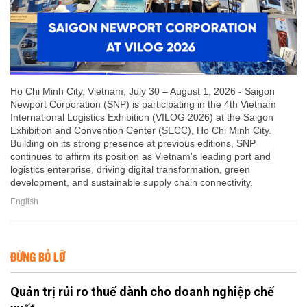
Ho Chi Minh City, Vietnam, July 30 – August 1, 2026 - Saigon
Newport Corporation (SNP) is participating in the 4th Vietnam
International Logistics Exhibition (VILOG 2026) at the Saigon
Exhibition and Convention Center (SECC), Ho Chi Minh City.
Building on its strong presence at previous editions, SNP
continues to affirm its position as Vietnam's leading port and
logistics enterprise, driving digital transformation, green
development, and sustainable supply chain connectivity.
English
ĐỪNG BỎ LỠ
Quản trị rủi ro thuế dành cho doanh nghiệp chế