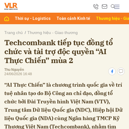
Thời sự - Logistics
Toàn cảnh Kinh tế
Thương hiệu - Gi
bình luận
Trang chủ
Thương hiệu - Giao thương
Techcombank tiếp tục đồng tổ
chức và tài trợ độc quyền “AI
Thực Chiến” mùa 2
Thu Nguyên
24/06/2026 16:48
“AI Thực Chiến” là chương trình quốc gia về trí
Hủy
G
tuệ nhân tạo do Bộ Công an chỉ đạo, đồng tổ
chức bởi Đài Truyền hình Việt Nam (VTV),
Trung tâm Dữ liệu Quốc gia (NDC), Hiệp hội Dữ
liệu Quốc gia (NDA) cùng Ngân hàng TMCP Kỹ
Thương Việt Nam (Techcombank), nhằm tìm