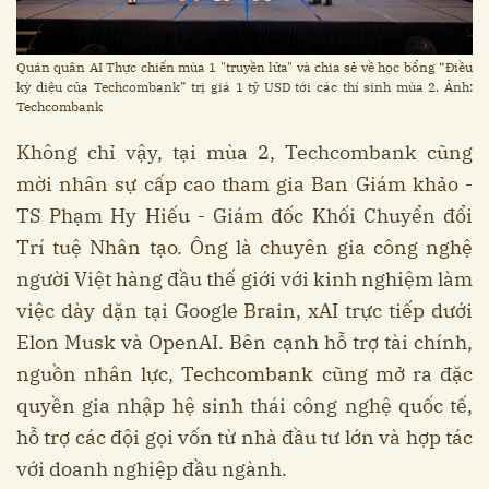
Quán quân AI Thực chiến mùa 1 "truyền lửa" và chia sẻ về học bổng “Điều
kỳ diệu của Techcombank” trị giá 1 tỷ USD tới các thí sinh mùa 2. Ảnh:
Techcombank
Không chỉ vậy, tại mùa 2, Techcombank cũng
mời nhân sự cấp cao tham gia Ban Giám khảo -
TS Phạm Hy Hiếu - Giám đốc Khối Chuyển đổi
Trí tuệ Nhân tạo. Ông là chuyên gia công nghệ
người Việt hàng đầu thế giới với kinh nghiệm làm
việc dày dặn tại Google Brain, xAI trực tiếp dưới
Elon Musk và OpenAI. Bên cạnh hỗ trợ tài chính,
nguồn nhân lực, Techcombank cũng mở ra đặc
quyền gia nhập hệ sinh thái công nghệ quốc tế,
hỗ trợ các đội gọi vốn từ nhà đầu tư lớn và hợp tác
với doanh nghiệp đầu ngành.