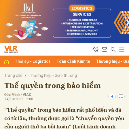
bình luận
Thời sự - Logistics
Toàn cảnh Kinh tế
Thương hiệu - Gi
Trang chủ
Thương hiệu - Giao thương
Thế quyền trong bảo hiểm
Đức Minh - VIAC
Hủy
G
14/10/2022 12:00
“Thế quyền” trong bảo hiểm rất phổ biến và đã
có từ lâu, thường được gọi là “chuyển quyền yêu
cầu người thứ ba bồi hoàn” (Luật kinh doanh