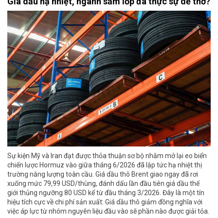
Giá dầu hạ nhiệt, ngành săm lốp đã thực sự dễ thở?
Sự kiện Mỹ và Iran đạt được thỏa thuận sơ bộ nhằm mở lại eo biển
chiến lược Hormuz vào giữa tháng 6/2026 đã lập tức hạ nhiệt thị
trường năng lượng toàn cầu. Giá dầu thô Brent giao ngay đã rơi
xuống mức 79,99 USD/thùng, đánh dấu lần đầu tiên giá dầu thế
giới thủng ngưỡng 80 USD kể từ đầu tháng 3/2026. Đây là một tín
hiệu tích cực về chi phí sản xuất: Giá dầu thô giảm đồng nghĩa với
việc áp lực từ nhóm nguyên liệu đầu vào sẽ phần nào được giải tỏa.