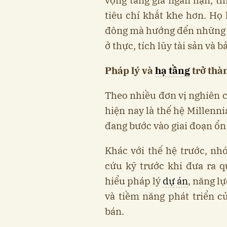
vọng tăng giá ngắn hạn, t
tiêu chí khắt khe hơn. Họ
đông mà hướng đến những t
ở thực, tích lũy tài sản và 
Pháp lý và
hạ tầng
trở thà
Theo nhiều đơn vị nghiên 
hiện nay là thế hệ Millenn
đang bước vào giai đoạn ổn
Khác với thế hệ trước, n
cứu kỹ trước khi đưa ra q
hiểu pháp lý
dự án
, năng l
và tiềm năng phát triển c
bán.