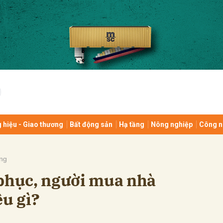
bình luận
 hiệu - Giao thương
Bất động sản
Hạ tầng
Nông nghiệp
Công n
Hủy
G
ng
 phục, người mua nhà
ều gì?