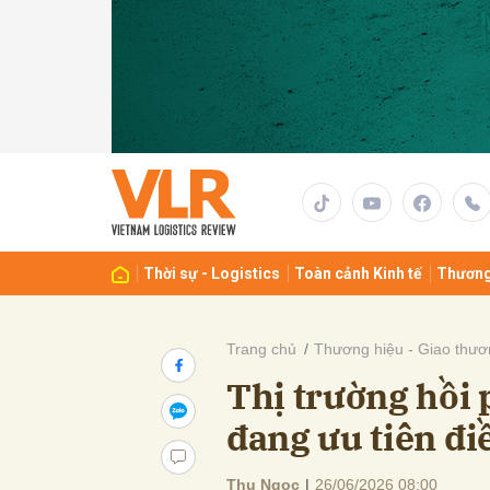
Gửi 
Thời sự - Logistics
Toàn cảnh Kinh tế
Thương
Trang chủ
Thương hiệu - Giao thươ
Thị trường hồi
đang ưu tiên đi
Thu Ngọc
|
26/06/2026 08:00