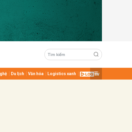
ghệ
Du lịch
Văn hóa
Logistics xanh
ửi