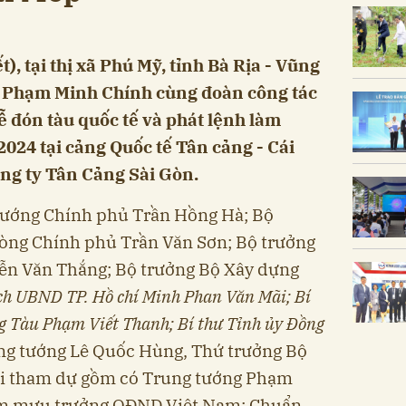
), tại thị xã Phú Mỹ, tỉnh Bà Rịa - Vũng
 Phạm Minh Chính cùng đoàn công tác
ễ đón tàu quốc tế và phát lệnh làm
024 tại cảng Quốc tế Tân cảng - Cái
ng ty Tân Cảng Sài Gòn.
tướng Chính phủ Trần Hồng Hà; Bộ
òng Chính phủ Trần Văn Sơn; Bộ trưởng
yễn Văn Thắng; Bộ trưởng Bộ Xây dựng
ch UBND TP. Hồ chí Minh Phan Văn Mãi; Bí
ng Tàu Phạm Viết Thanh; Bí thư Tỉnh ủy Đồng
ung tướng Lê Quốc Hùng, Thứ trưởng Bộ
ội tham dự gồm có Trung tướng Phạm
am mưu trưởng QĐND Việt Nam; Chuẩn