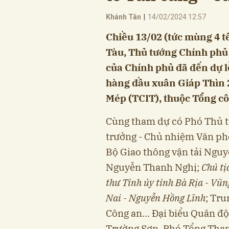
Khánh Tân
|
14/02/2024 12:57
Chiều 13/02 (tức mùng 4 tết
Tàu, Thủ tướng Chính phủ
của Chính phủ đã đến dự l
hàng đầu xuân Giáp Thìn 2
Mép (TCIT), thuộc Tổng cô
Cùng tham dự có Phó Thủ 
trưởng - Chủ nhiệm Văn ph
Bộ Giao thông vận tải Ngu
Nguyễn Thanh Nghị;
Chủ tị
thư Tỉnh ủy tỉnh Bà Rịa - Vũ
Nai
- Nguyễn Hồng Lĩnh
; Tr
Công an… Đại biểu Quân đ
Trường Sơn, Phó Tổng Th