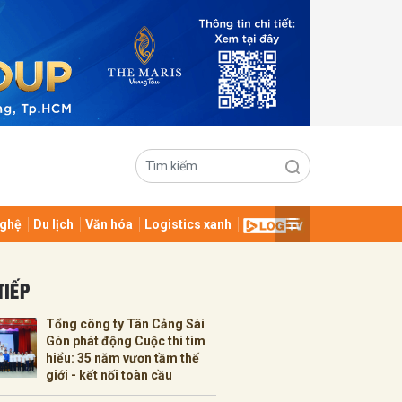
ghệ
Du lịch
Văn hóa
Logistics xanh
TIẾP
ửi
Tổng công ty Tân Cảng Sài
Gòn phát động Cuộc thi tìm
hiểu: 35 năm vươn tầm thế
giới - kết nối toàn cầu