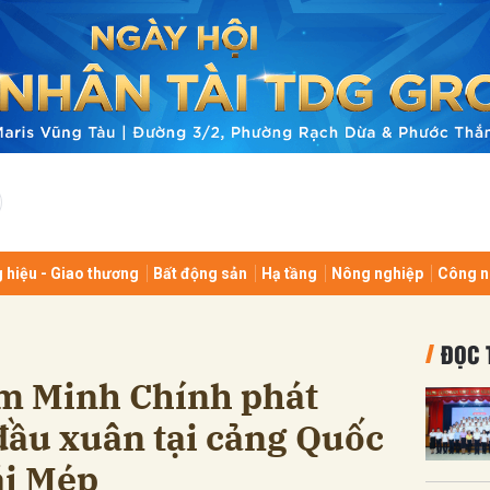
bình luận
 hiệu - Giao thương
Bất động sản
Hạ tầng
Nông nghiệp
Công n
ĐỌC 
Hủy
G
m Minh Chính phát
đầu xuân tại cảng Quốc
ái Mép