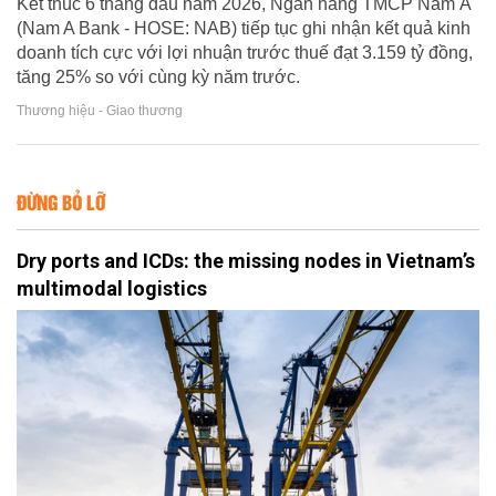
Kết thúc 6 tháng đầu năm 2026, Ngân hàng TMCP Nam Á
(Nam A Bank - HOSE: NAB) tiếp tục ghi nhận kết quả kinh
doanh tích cực với lợi nhuận trước thuế đạt 3.159 tỷ đồng,
tăng 25% so với cùng kỳ năm trước.
Thương hiệu - Giao thương
ĐỪNG BỎ LỠ
Dry ports and ICDs: the missing nodes in Vietnam’s
multimodal logistics