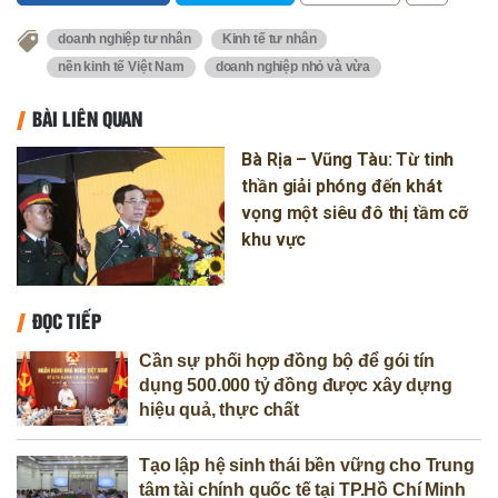
doanh nghiệp tư nhân
Kinh tế tư nhân
nền kinh tế Việt Nam
doanh nghiệp nhỏ và vừa
BÀI LIÊN QUAN
Bà Rịa – Vũng Tàu: Từ tinh
thần giải phóng đến khát
vọng một siêu đô thị tầm cỡ
khu vực
ĐỌC TIẾP
Cần sự phối hợp đồng bộ để gói tín
dụng 500.000 tỷ đồng được xây dựng
hiệu quả, thực chất
Tạo lập hệ sinh thái bền vững cho Trung
tâm tài chính quốc tế tại TP.Hồ Chí Minh