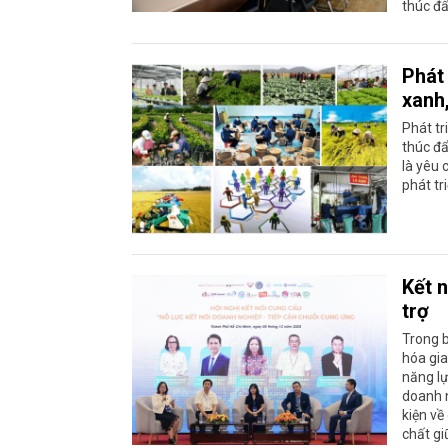
thúc đẩ
Phát 
xanh
Phát tr
thúc đẩ
là yêu 
phát tri
Kết n
trợ
Trong b
hóa gia
năng lự
doanh n
kiện về
chất gi