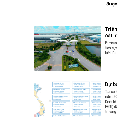
được
Triể
cầu 
Bước sa
tích cự
biệt là
Dự b
Tại sự 
năm 20
Kinh tế
FERI) đ
trường