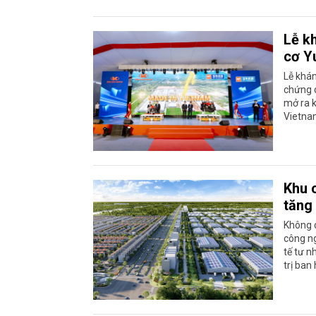
Lễ k
cơ Y
Lễ khá
chứng c
mở ra 
Vietna
Khu 
tăng
Không c
công ng
tế tư n
trị ban