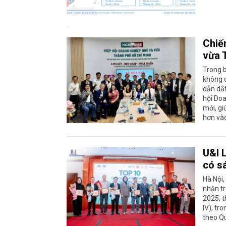
Chiế
vừa 
Trong b
không c
dẫn dắt
hội Do
mới, g
hơn vào
U&I 
có s
Hà Nội,
nhận tr
2025, t
IV), tr
theo Q