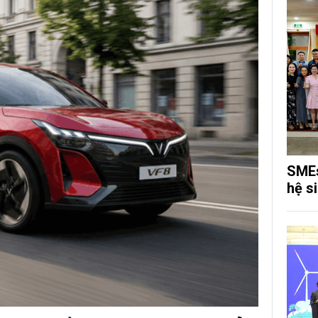
SMEs
hệ s