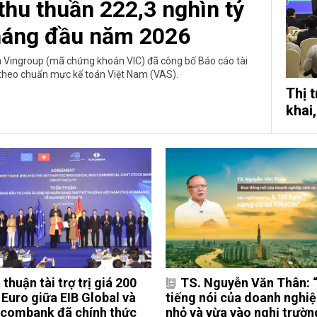
thu thuần 222,3 nghìn tỷ
tháng đầu năm 2026
n Vingroup (mã chứng khoán VIC) đã công bố Báo cáo tài
 theo chuẩn mực kế toán Việt Nam (VAS).
Thị 
khai
thuận tài trợ trị giá 200
TS. Nguyễn Văn Thân: 
 Euro giữa EIB Global và
tiếng nói của doanh nghi
combank đã chính thức
nhỏ và vừa vào nghị trườn