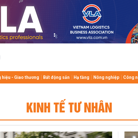
 hiệu - Giao thương
Bất động sản
Hạ tầng
Nông nghiệp
Công n
KINH TẾ TƯ NHÂN