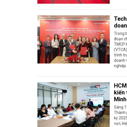
Tech
doan
Trong b
đoạn c
TMCP K
(VTCA) 
trình t
doanh v
nghiệp.
HCM-
kiến
Minh
Sáng 1
Thành 
kỳ 2025
vực, ki