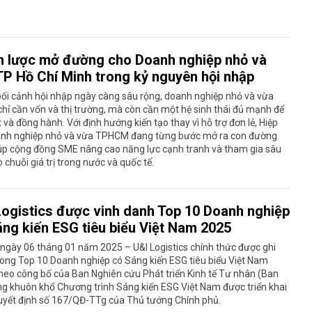
n lược mở đường cho Doanh nghiệp nhỏ và
TP Hồ Chí Minh trong kỷ nguyên hội nhập
ối cảnh hội nhập ngày càng sâu rộng, doanh nghiệp nhỏ và vừa
hỉ cần vốn và thị trường, mà còn cần một hệ sinh thái đủ mạnh để
 và đồng hành. Với định hướng kiến tạo thay vì hỗ trợ đơn lẻ, Hiệp
anh nghiệp nhỏ và vừa TPHCM đang từng bước mở ra con đường
iúp cộng đồng SME nâng cao năng lực cạnh tranh và tham gia sâu
 chuỗi giá trị trong nước và quốc tế.
Logistics được vinh danh Top 10 Doanh nghiệp
áng kiến ESG tiêu biểu Việt Nam 2025
 ngày 06 tháng 01 năm 2025 – U&I Logistics chính thức được ghi
ong Top 10 Doanh nghiệp có Sáng kiến ESG tiêu biểu Việt Nam
heo công bố của Ban Nghiên cứu Phát triển Kinh tế Tư nhân (Ban
ong khuôn khổ Chương trình Sáng kiến ESG Việt Nam được triển khai
uyết định số 167/QĐ-TTg của Thủ tướng Chính phủ.