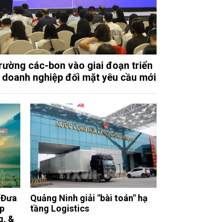
trường các-bon vào giai đoạn triển
, doanh nghiệp đối mặt yêu cầu mới
“Đưa
Quảng Ninh giải "bài toán" hạ
ệp
tầng Logistics
g, &