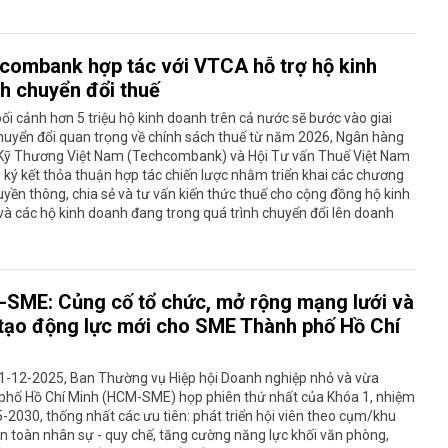
combank hợp tác với VTCA hỗ trợ hộ kinh
h chuyển đổi thuế
ối cảnh hơn 5 triệu hộ kinh doanh trên cả nước sẽ bước vào giai
huyển đổi quan trọng về chính sách thuế từ năm 2026, Ngân hàng
ỹ Thương Việt Nam (Techcombank) và Hội Tư vấn Thuế Việt Nam
ký kết thỏa thuận hợp tác chiến lược nhằm triển khai các chương
ruyền thông, chia sẻ và tư vấn kiến thức thuế cho cộng đồng hộ kinh
à các hộ kinh doanh đang trong quá trình chuyển đổi lên doanh
SME: Củng cố tổ chức, mở rộng mạng lưới và
 tạo động lực mới cho SME Thành phố Hồ Chí
1-12-2025, Ban Thường vụ Hiệp hội Doanh nghiệp nhỏ và vừa
phố Hồ Chí Minh (HCM-SME) họp phiên thứ nhất của Khóa 1, nhiệm
-2030, thống nhất các ưu tiên: phát triển hội viên theo cụm/khu
ện toàn nhân sự - quy chế, tăng cường năng lực khối văn phòng,