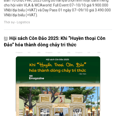
Ban Tổ chức FWC 2025 công bố hai lựa chọn linh hoạt dành riêng
cho hội viên VLA & WCAworld: Full Event 07–10/10 giá 9.900.000
VNĐ/đại biểu (+VAT) và Day Pass 01 ngày 07–09/10 giá 3.490.000
VNĐ/đại biểu (+VAT).
Thời sự - Logistics
Hội sách Côn Đảo 2025: Khi “Huyền thoại Côn
Đảo” hóa thành dòng chảy tri thức