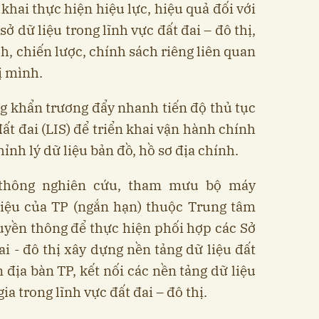
 khai thực hiện hiệu lực, hiệu quả đối với
sở dữ liệu trong lĩnh vực đất đai – đô thị,
h, chiến lược, chính sách riêng liên quan
ị mình.
g khẩn trương đẩy nhanh tiến độ thủ tục
ất đai (LIS) để triển khai vận hành chính
ỉnh lý dữ liệu bản đồ, hồ sơ địa chính.
 thông nghiên cứu, tham mưu bộ máy
liệu của TP (ngắn hạn) thuộc Trung tâm
uyền thông để thực hiện phối hợp các Sở
ai - đô thị xây dựng nền tảng dữ liệu đất
n địa bàn TP, kết nối các nền tảng dữ liệu
ia trong lĩnh vực đất đai – đô thị.