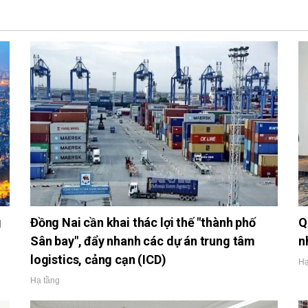
g
Đồng Nai cần khai thác lợi thế "thành phố
Q
Sân bay", đẩy nhanh các dự án trung tâm
n
logistics, cảng cạn (ICD)
Hạ
Hạ tầng