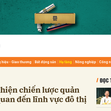
bình luận
 hiệu - Giao thương
Bất động sản
Hạ tầng
Nông nghiệp
Công n
Hủy
G
ĐỌC 
hiện chiến lược quản
 quan đến lĩnh vực đô thị