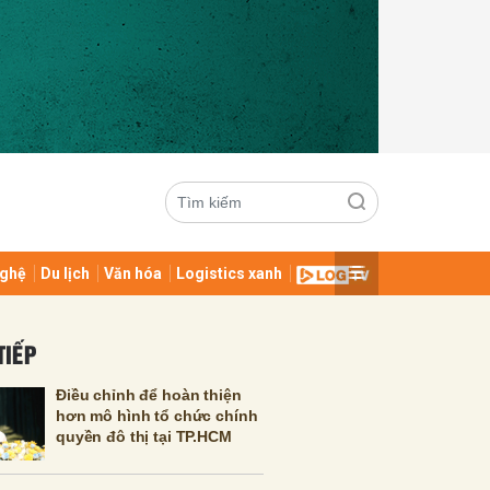
ghệ
Du lịch
Văn hóa
Logistics xanh
ửi
TIẾP
Điều chỉnh để hoàn thiện
hơn mô hình tổ chức chính
quyền đô thị tại TP.HCM