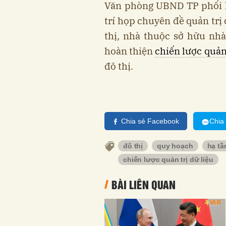
Văn phòng UBND TP phối h
trí họp chuyên đề quản trị
thị, nhà thuộc sở hữu nh
hoàn thiện
chiến lược quản 
đô thị.
Chia sẻ Facebook
Chia
đô thị
quy hoạch
hạ tầ
chiến lược quản trị dữ liệu
BÀI LIÊN QUAN