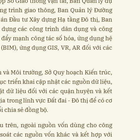
ợp Sở Giao thông Vận tải, Ban Quản lý dự
ng trình giao thông, Ban Quản lý Đường
 án Đầu tư Xây dựng Hạ tầng Đô thị, Ban
 dựng các công trình dân dụng và công
h đẩy mạnh công tác số hóa, ứng dụng hệ
 (BIM), ứng dụng GIS, VR, AR đối với các
 và Môi trường, Sở Quy hoạch Kiến trúc,
tục triển khai cập nhật các nguồn dữ liệu,
t dữ liệu đối với các quận huyện và kết
ia trong lĩnh vực Đất đai - Đô thị để có cơ
i chia sẻ đồng bộ.
êu trên, ngoài nguồn vốn dùng cho công
 soát các nguồn vốn khác và kết hợp với