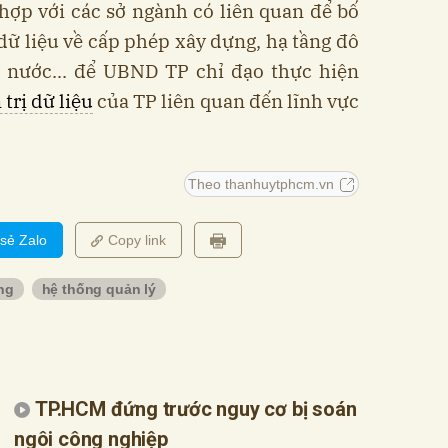
ợp với các sở ngành có liên quan để bố
 dữ liệu về cấp phép xây dựng, hạ tầng đô
à nước... để UBND TP chỉ đạo thực hiện
trị dữ liệu
của TP liên quan đến lĩnh vực
Theo thanhuytphcm.vn
 sẻ Zalo
Copy link
ng
hệ thống quản lý
TP.HCM đứng trước nguy cơ bị soán
ngôi công nghiệp