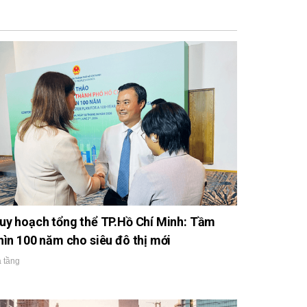
uy hoạch tổng thể TP.Hồ Chí Minh: Tầm
hìn 100 năm cho siêu đô thị mới
 tầng