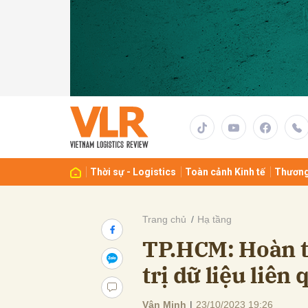
Gửi 
Thời sự - Logistics
Toàn cảnh Kinh tế
Thương
Trang chủ
Hạ tầng
TP.HCM: Hoàn t
trị dữ liệu liên
Vân Minh
|
23/10/2023 19:26