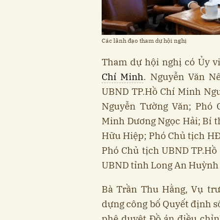
Các lãnh đạo tham dự hội nghị
Tham dự hội nghị có Ủy vi
Chí Minh
. Nguyễn Văn Nê
UBND TP.Hồ Chí Minh Ngu
Nguyễn Tường Văn; Phó 
Minh Dương Ngọc Hải; Bí 
Hữu Hiệp; Phó Chủ tịch H
Phó Chủ tịch UBND TP.Hồ 
UBND tỉnh Long An Huỳnh 
Bà Trần Thu Hằng, Vụ tr
dựng công bố Quyết định 
phê duyệt Đồ án điều chỉ