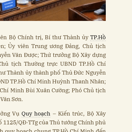
ên Bộ Chính trị, Bí thư Thành ủy
TP.Hồ
n; Ủy viên Trung ương Đảng, Chủ tịch
yễn Văn Được; Thứ trưởng Bộ Xây dựng
Chủ tịch Thường trực UBND TP.Hồ Chí
thư Thành ủy thành phố Thủ Đức Nguyễn
ĐND TP.Hồ Chí Minh Huỳnh Thanh Nhân;
Chí Minh Bùi Xuân Cường; Phó Chủ tịch
Văn Sơn.
ưởng Vụ
Quy hoạch
– Kiến trúc, Bộ Xây
số 1125/QĐ-TTg của Thủ tướng Chính phủ
nh quy hoạch chung TP.Hồ Chí Minh đến