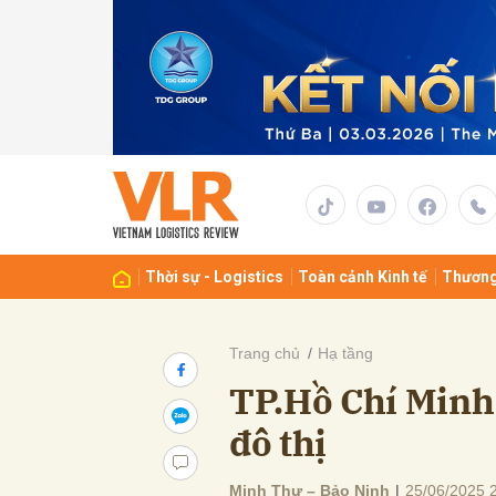
Gửi 
Thời sự - Logistics
Toàn cảnh Kinh tế
Thương
Trang chủ
Hạ tầng
TP.Hồ Chí Minh 
đô thị
Minh Thư – Bảo Ninh
|
25/06/2025 