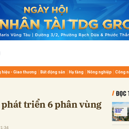
bình luận
 hiệu - Giao thương
Bất động sản
Hạ tầng
Nông nghiệp
Công n
Hủy
G
ĐỌC 
phát triển 6 phân vùng
21:34