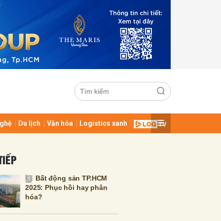
ghệ
Du lịch
Văn hóa
Logistics xanh
ửi
TIẾP
Bất động sản TP.HCM
2025: Phục hồi hay phân
hóa?