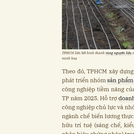
TPHCM liên kết hình thành
vùng nguyên liệu
c
minh hoạ
Theo đó, TPHCM xây dựng, 
phát triển nhóm
sản phẩm
công nghiệp tiềm năng củ
TP năm 2025. Hỗ trợ
doanh
công nghiệp chủ lực và n
ngành chế biến lương thự
hữu trí tuệ (sáng chế, ki
nhãn hiệu chứng nhận) tron