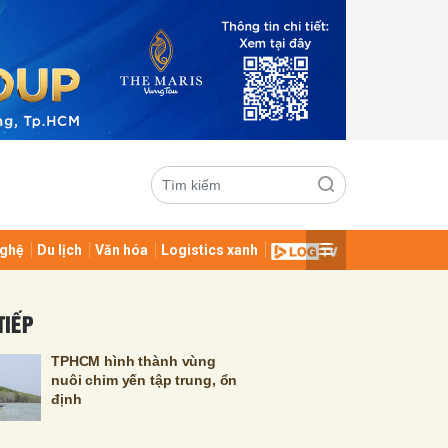
ghệ
Du lịch
Văn hóa
Logistics xanh
ửi
TIẾP
TPHCM hình thành vùng
nuôi chim yến tập trung, ổn
định