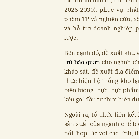
các dự án đầu tư, ưu tiên 
2026-2030), phục vụ phát
phẩm TP và nghiên cứu, x
và hỗ trợ doanh nghiệp p
lược.
Bên cạnh đó, đề xuất khu 
trữ bảo quản
cho ngành ch
khảo sát, đề xuất địa điể
thực hiện hệ thống kho l
biến lương thực thực phẩm.
kêu gọi đầu tư thực hiện dự
Ngoài ra, tổ chức liên kế
sản xuất của ngành chế bi
nối, hợp tác với các tỉnh,