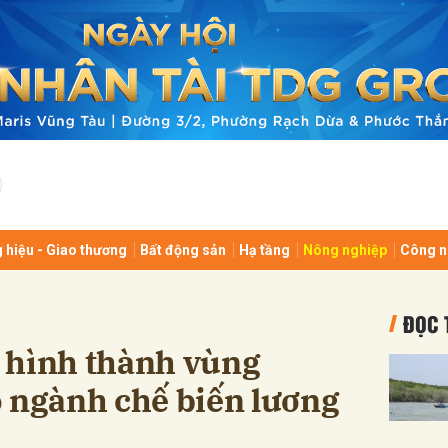
bình luận
 hiệu - Giao thương
Bất động sản
Hạ tầng
Nông nghiệp
Công n
Hủy
G
ĐỌC 
 hình thành vùng
o ngành chế biến lương
m