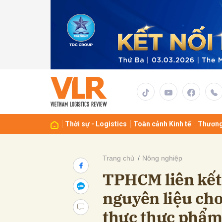
Gửi 
Thời sự - Logistics
Toàn cảnh Kinh tế
Thương
Trang chủ
Nông nghiệp
TPHCM liên kết
nguyên liệu ch
thực thực phẩ