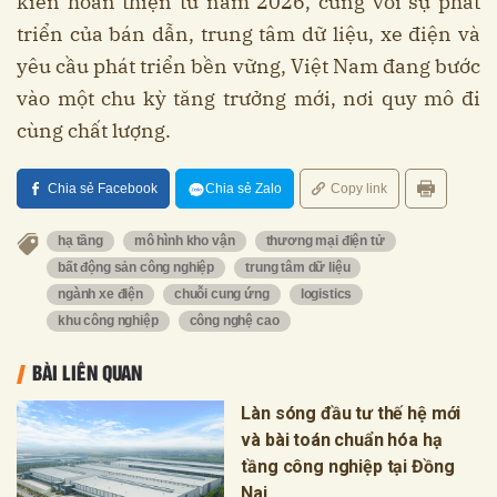
kiến hoàn thiện từ năm 2026, cùng với sự phát
triển của bán dẫn, trung tâm dữ liệu, xe điện và
yêu cầu phát triển bền vững, Việt Nam đang bước
vào một chu kỳ tăng trưởng mới, nơi quy mô đi
cùng chất lượng.
Chia sẻ Facebook
Chia sẻ Zalo
Copy link
hạ tầng
mô hình kho vận
thương mại điện tử
bất động sản công nghiệp
trung tâm dữ liệu
ngành xe điện
chuỗi cung ứng
logistics
khu công nghiệp
công nghệ cao
BÀI LIÊN QUAN
Làn sóng đầu tư thế hệ mới
và bài toán chuẩn hóa hạ
tầng công nghiệp tại Đồng
Nai