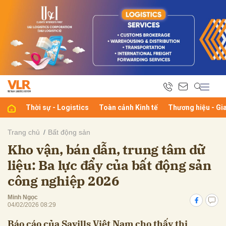
bình luận
Thời sự - Logistics
Toàn cảnh Kinh tế
Thương hiệu - Gi
Trang chủ
Bất động sản
Kho vận, bán dẫn, trung tâm dữ
Hủy
G
liệu: Ba lực đẩy của bất động sản
công nghiệp 2026
Minh Ngọc
04/02/2026 08:29
Báo cáo của Savills Việt Nam cho thấy thị