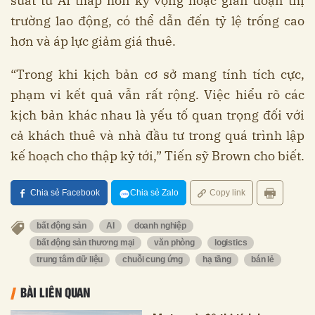
suất từ AI thấp hơn kỳ vọng hoặc gián đoạn thị
trường lao động, có thể dẫn đến tỷ lệ trống cao
hơn và áp lực giảm giá thuê.
“Trong khi kịch bản cơ sở mang tính tích cực,
phạm vi kết quả vẫn rất rộng. Việc hiểu rõ các
kịch bản khác nhau là yếu tố quan trọng đối với
cả khách thuê và nhà đầu tư trong quá trình lập
kế hoạch cho thập kỷ tới,” Tiến sỹ Brown cho biết.
Chia sẻ Facebook
Chia sẻ Zalo
Copy link
bất động sản
AI
doanh nghiệp
bất động sản thương mại
văn phòng
logistics
trung tâm dữ liệu
chuỗi cung ứng
hạ tầng
bán lẻ
BÀI LIÊN QUAN