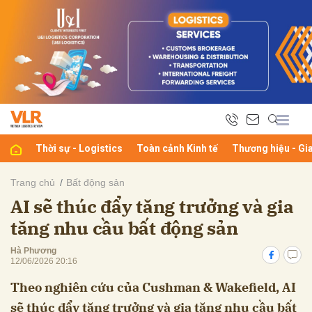
bình luận
Thời sự - Logistics
Toàn cảnh Kinh tế
Thương hiệu - Gi
Trang chủ
Bất động sản
AI sẽ thúc đẩy tăng trưởng và gia
Hủy
G
tăng nhu cầu bất động sản
Hà Phương
12/06/2026 20:16
Theo nghiên cứu của Cushman & Wakefield, AI
sẽ thúc đẩy tăng trưởng và gia tăng nhu cầu bất