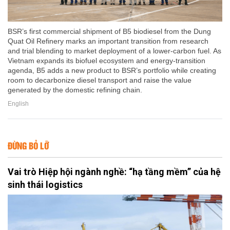
BSR’s first commercial shipment of B5 biodiesel from the Dung
Quat Oil Refinery marks an important transition from research
and trial blending to market deployment of a lower-carbon fuel. As
Vietnam expands its biofuel ecosystem and energy-transition
agenda, B5 adds a new product to BSR’s portfolio while creating
room to decarbonize diesel transport and raise the value
generated by the domestic refining chain.
English
ĐỪNG BỎ LỠ
Vai trò Hiệp hội ngành nghề: “hạ tầng mềm” của hệ
sinh thái logistics