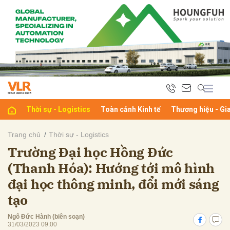
bình luận
Thời sự - Logistics
Toàn cảnh Kinh tế
Thương hiệu - Gi
Trang chủ
Thời sự - Logistics
Trường Đại học Hồng Đức
Hủy
G
(Thanh Hóa): Hướng tới mô hình
đại học thông minh, đổi mới sáng
tạo
Ngô Đức Hành (biên soạn)
31/03/2023 09:00