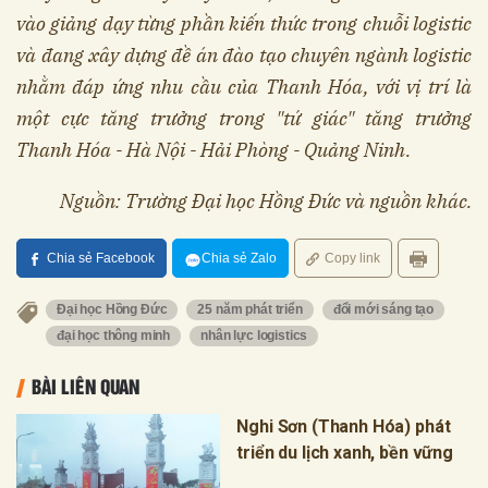
vào giảng dạy từng phần kiến thức trong chuỗi logistic
và đang xây dựng đề án đào tạo chuyên ngành logistic
nhằm đáp ứng nhu cầu của Thanh Hóa, với vị trí là
một cực tăng trưởng trong "tứ giác" tăng trưởng
Thanh Hóa - Hà Nội - Hải Phòng - Quảng Ninh.
Nguồn: Trường Đại học Hồng Đức và nguồn khác.
Chia sẻ Facebook
Chia sẻ Zalo
Copy link
Đại học Hồng Đức
25 năm phát triển
đổi mới sáng tạo
đại học thông minh
nhân lực logistics
BÀI LIÊN QUAN
Nghi Sơn (Thanh Hóa) phát
triển du lịch xanh, bền vững