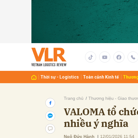
Gửi 
Thời sự - Logistics
Toàn cảnh Kinh tế
Thương
Trang chủ
Thương hiệu - Giao thươ
VALOMA tổ chức
nhiều ý nghĩa
Ngô Đức Hành
|
12/01/2026 11:54