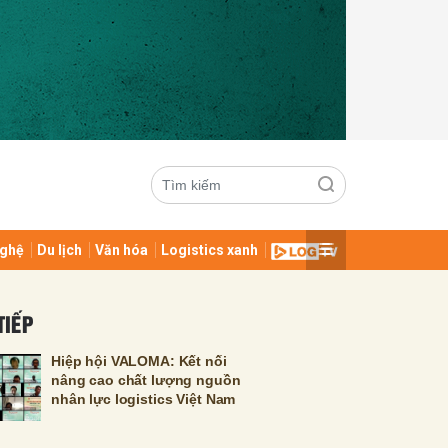
ghệ
Du lịch
Văn hóa
Logistics xanh
ửi
TIẾP
Hiệp hội VALOMA: Kết nối
nâng cao chất lượng nguồn
nhân lực logistics Việt Nam