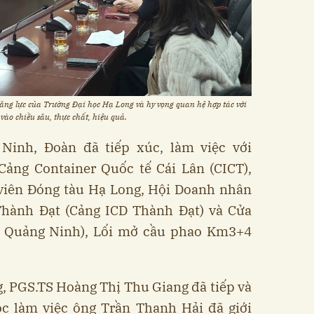
ăng lực của Trường Đại học Hạ Long và hy vọng quan hệ hợp tác với
ào chiều sâu, thực chất, hiệu quả.
Ninh, Đoàn đã tiếp xúc, làm việc với
Cảng Container Quốc tế Cái Lân (CICT),
iên Đóng tàu Hạ Long, Hội Doanh nhân
Thành Đạt (Cảng ICD Thành Đạt) và Cửa
, Quảng Ninh), Lối mở cầu phao Km3+4
, PGS.TS Hoàng Thị Thu Giang đã tiếp và
ộc làm việc ông Trần Thanh Hải đã giới