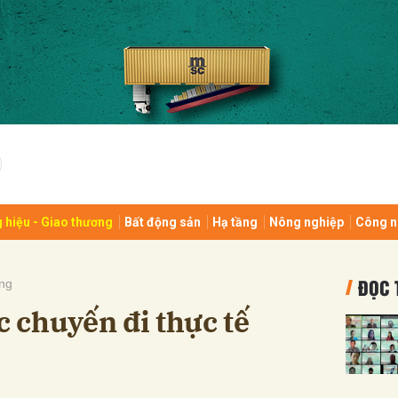
bình luận
 hiệu - Giao thương
Bất động sản
Hạ tầng
Nông nghiệp
Công n
Hủy
G
ĐỌC 
ng
 chuyến đi thực tế