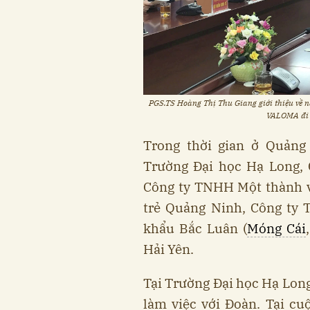
PGS.TS Hoàng Thị Thu Giang giới thiệu về n
VALOMA đi v
Trong thời gian ở Quảng 
Trường Đại học Hạ Long, 
Công ty TNHH Một thành v
trẻ Quảng Ninh, Công ty 
khẩu Bắc Luân (
Móng Cái
Hải Yên.
Tại Trường Đại học Hạ Long
làm việc với Đoàn. Tại cu