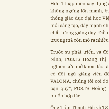
Hơn 1 thập niên xây dựng v
không ngừng lớn mạnh, bư
thống giáo dục đại học V
mới sáng tạo, đẩy mạnh chu
chất lượng giảng dạy. Điều
trường mà còn mở ra nhiều c
Trước sự phát triển, và đ
Ninh, PGS.TS Hoàng Thị 
nghiên cứu mở khoa đào tào
có đội ngũ giảng viên để
VALOMA, chúng tôi coi đó 
bạn quý”, PGS.TS Hoàng 
muốn hợp tác.
Ông Trần Thanh Hải và TS.