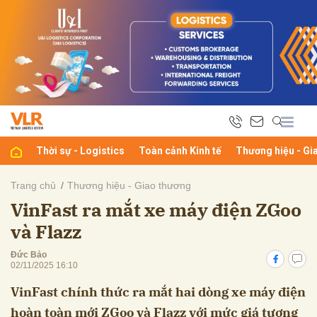
bình luận
Thời sự - Logistics
Toàn cảnh Kinh tế
Thương hiệu - Gi
Trang chủ
Thương hiệu - Giao thương
VinFast ra mắt xe máy điện ZGoo
Hủy
G
và Flazz
Đức Bảo
02/11/2025 16:10
VinFast chính thức ra mắt hai dòng xe máy điện
hoàn toàn mới ZGoo và Flazz với mức giá tương