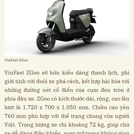
VinFast ZGoo
VinFast ZGoo sở hữu kiểu dáng thanh lịch, phi
giới tính với đuôi xe phá cách, kết hợp hài hòa với
những đường nét cổ điển của cụm đèn tròn ở
phía đầu xe. ZGoo có kích thước dài, rộng, cao lần
lượt là 1.720 x 700 x 1.050 mm. Chiều cao yên
760 mm phù hợp với thể trạng chung của người
Việt. Trọng lượng xe chỉ khoảng 72 kg, giúp chủ
xe dễ dàng điều khiển, xoay trở trong không gian