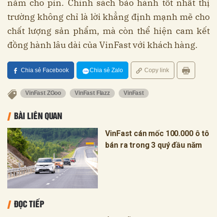
năm cho pin. Chính sách bảo hành tốt nhất thị
trường không chỉ là lời khẳng định mạnh mẽ cho
chất lượng sản phẩm, mà còn thể hiện cam kết
đồng hành lâu dài của VinFast với khách hàng.
Chia sẻ Facebook
Chia sẻ Zalo
Copy link
VinFast ZGoo
VinFast Flazz
VinFast
BÀI LIÊN QUAN
VinFast cán mốc 100.000 ô tô
bán ra trong 3 quý đầu năm
ĐỌC TIẾP