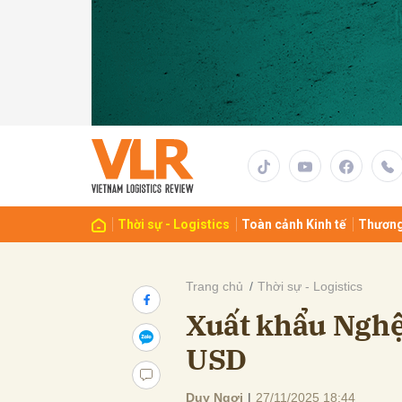
Gửi 
Thời sự - Logistics
Toàn cảnh Kinh tế
Thương
Trang chủ
Thời sự - Logistics
Xuất khẩu Nghệ 
USD
Duy Ngợi
|
27/11/2025 18:44