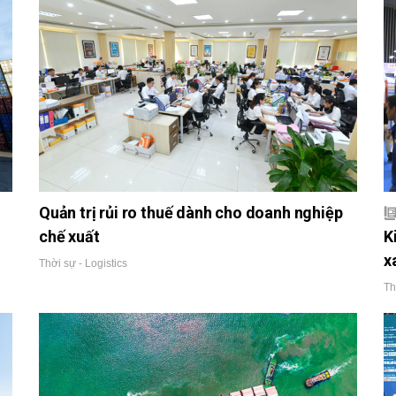
Quản trị rủi ro thuế dành cho doanh nghiệp
chế xuất
K
x
Thời sự - Logistics
Th