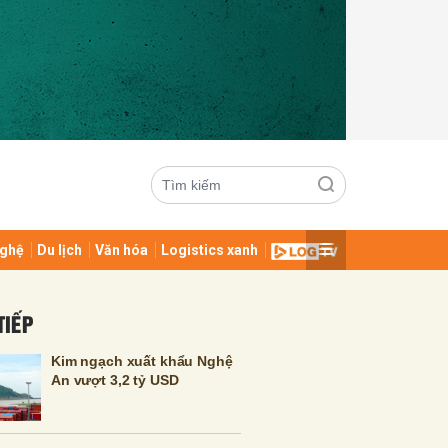
ghệ
Du lịch
Văn hóa
Logistics xanh
ửi
TIẾP
Kim ngạch xuất khẩu Nghệ
An vượt 3,2 tỷ USD