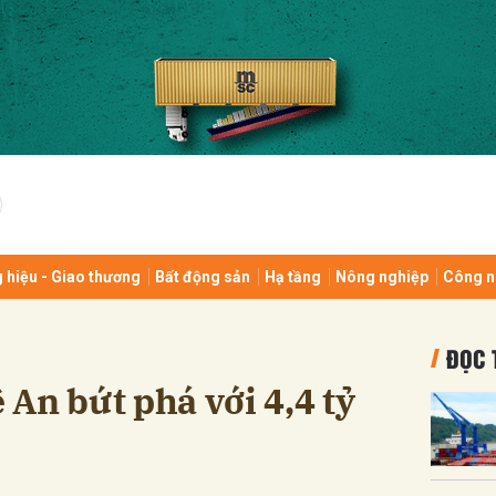
bình luận
 hiệu - Giao thương
Bất động sản
Hạ tầng
Nông nghiệp
Công n
Hủy
G
ĐỌC 
An bứt phá với 4,4 tỷ