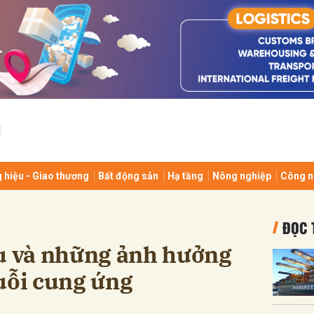
bình luận
 hiệu - Giao thương
Bất động sản
Hạ tầng
Nông nghiệp
Công n
Hủy
G
ĐỌC 
ậu và những ảnh hưởng
uỗi cung ứng