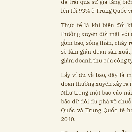
đã trải qua sự gia tăng bi
lên tới 93% ở Trung Quốc v
Thực tế là khi biến đổi k
thường xuyên đối mặt với c
gồm bão, sóng thần, cháy r
sẽ làm gián đoạn sản xuất,
giảm doanh thu của công ty
Lấy ví dụ về bão, đây là m
đoan thường xuyên xảy ra nh
Như trong một báo cáo nă
bão dữ dội đủ phá vỡ chuỗ
Quốc và Trung Quốc tệ hơ
2040.