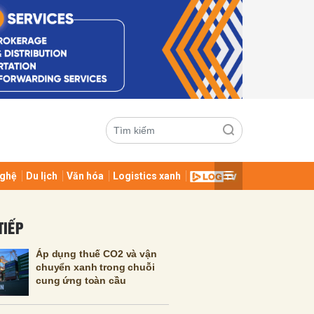
ghệ
Du lịch
Văn hóa
Logistics xanh
ửi
TIẾP
Áp dụng thuế CO2 và vận
chuyển xanh trong chuỗi
cung ứng toàn cầu