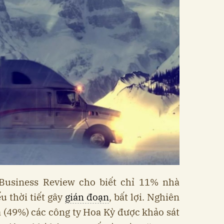
Business Review cho biết chỉ 11% nhà
u thời tiết gây
gián đoạn
, bất lợi. Nghiên
 (49%) các công ty Hoa Kỳ được khảo sát