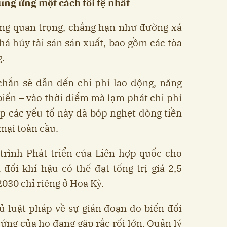
ung ứng một cách tồi tệ nhất
ầng quan trọng, chẳng hạn như đường xá
phá hủy tài sản sản xuất, bao gồm các tòa
g.
chắn sẽ dẫn đến chi phí lao động, năng
biến – vào thời điểm mà lạm phát chi phí
ợp các yếu tố này đã bóp nghẹt dòng tiền
mại toàn cầu.
trình Phát triển của Liên hợp quốc cho
đổi khí hậu có thể đạt tổng trị giá 2,5
030 chỉ riêng ở Hoa Kỳ.
ủ luật pháp về sự gián đoạn do biến đổi
 ứng của họ đang gặp rắc rối lớn. Quản lý