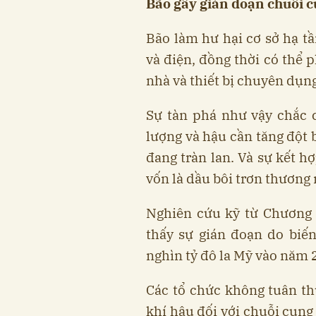
Bão gây gián đoạn chuỗi c
Bão làm hư hại cơ sở hạ t
và điện, đồng thời có thể 
nhà và thiết bị chuyên dụn
Sự tàn phá như vậy chắc 
lượng và hậu cần tăng đột 
đang tràn lan. Và sự kết h
vốn là dầu bôi trơn thương 
Nghiên cứu kỹ từ Chương 
thấy sự gián đoạn do biến 
nghìn tỷ đô la Mỹ vào năm 2
Các tổ chức không tuân th
khí hậu đối với chuỗi cung