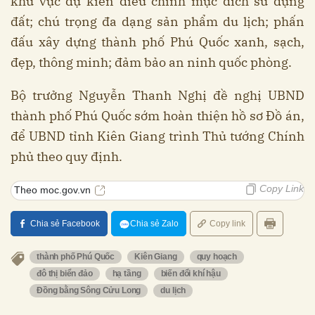
khu vực dự kiến điều chỉnh mục đích sử dụng
đất; chú trọng đa dạng sản phẩm du lịch; phấn
đấu xây dựng thành phố Phú Quốc xanh, sạch,
đẹp, thông minh; đảm bảo an ninh quốc phòng.
Bộ trưởng Nguyễn Thanh Nghị đề nghị UBND
thành phố Phú Quốc sớm hoàn thiện hồ sơ Đồ án,
để UBND tỉnh Kiên Giang trình Thủ tướng Chính
phủ theo quy định.
Copy Link
Theo moc.gov.vn
Chia sẻ Facebook
Chia sẻ Zalo
Copy link
thành phố Phú Quốc
Kiên Giang
quy hoạch
đô thị biển đảo
hạ tầng
biến đổi khí hậu
Đồng bằng Sông Cửu Long
du lịch