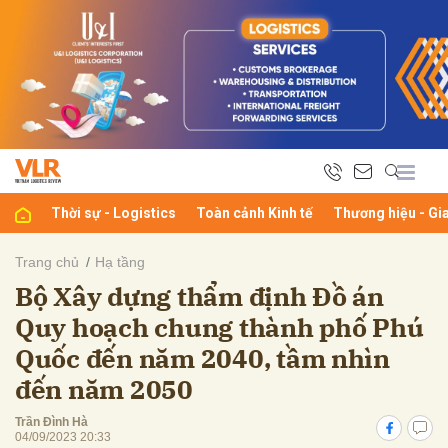
bình luận
Thời sự - Logistics
Toàn cảnh Kinh tế
Thương hiệu - Gi
Trang chủ
Hạ tầng
Bộ Xây dựng thẩm định Đồ án
Hủy
G
Quy hoạch chung thành phố Phú
Quốc đến năm 2040, tầm nhìn
đến năm 2050
Trần Đình Hà
04/09/2023 20:33