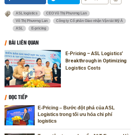
ASL logistics
CEO Võ Thị Phương Lan
Võ Thị Phương Lan
Công ty Cổ phần Giao nhận Vận tải Mỹ Á
ASL
E-pricing
BÀI LIÊN QUAN
E-Pricing – ASL Logistics’
Breakthrough in Optimizing
Logistics Costs
ĐỌC TIẾP
E-Pricing – Bước đột phá của ASL
Logistics trong tối ưu hóa chi phí
logistics