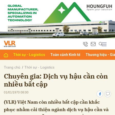
bình luận
Thời sự - Logistics
Toàn cảnh Kinh tế
Thương hiệu - Gi
Trang chủ
Thời sự - Logistics
Chuyên gia: Dịch vụ hậu cần còn
Hủy
G
nhiều bất cập
01/01/1970 08:00
(VLR) Việt Nam còn nhiều bất cập cần khắc
phục nhằm cải thiện ngành dịch vụ hậu cần và