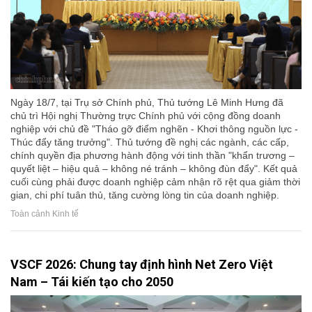
Ngày 18/7, tại Trụ sở Chính phủ, Thủ tướng Lê Minh Hưng đã
chủ trì Hội nghị Thường trực Chính phủ với cộng đồng doanh
nghiệp với chủ đề "Tháo gỡ điểm nghẽn - Khơi thông nguồn lực -
Thúc đẩy tăng trưởng". Thủ tướng đề nghị các ngành, các cấp,
chính quyền địa phương hành động với tinh thần "khẩn trương –
quyết liệt – hiệu quả – không né tránh – không đùn đẩy". Kết quả
cuối cùng phải được doanh nghiệp cảm nhận rõ rệt qua giảm thời
gian, chi phí tuân thủ, tăng cường lòng tin của doanh nghiệp.
Toàn cảnh Kinh tế
VSCF 2026: Chung tay định hình Net Zero Việt
Nam – Tái kiến tạo cho 2050