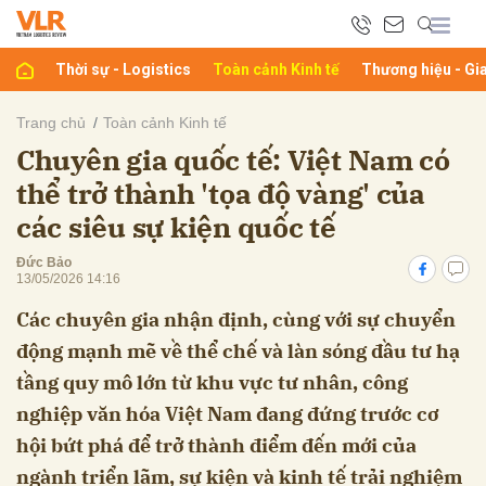
Thời sự - Logistics
Toàn cảnh Kinh tế
Thương hiệu - Gi
bình luận
Trang chủ
Toàn cảnh Kinh tế
Chuyên gia quốc tế: Việt Nam có
thể trở thành 'tọa độ vàng' của
các siêu sự kiện quốc tế
Đức Bảo
13/05/2026 14:16
Các chuyên gia nhận định, cùng với sự chuyển
Hủy
G
động mạnh mẽ về thể chế và làn sóng đầu tư hạ
tầng quy mô lớn từ khu vực tư nhân, công
nghiệp văn hóa Việt Nam đang đứng trước cơ
hội bứt phá để trở thành điểm đến mới của
ngành triển lãm, sự kiện và kinh tế trải nghiệm