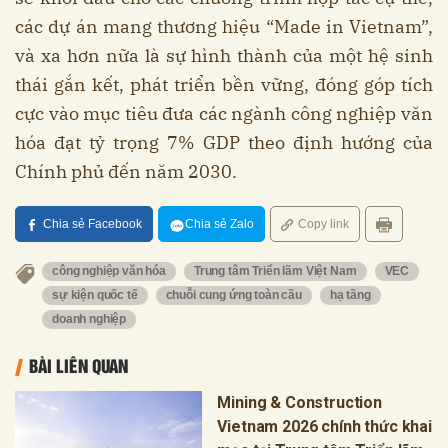
các dự án mang thương hiệu “Made in Vietnam”,
và xa hơn nữa là sự hình thành của một hệ sinh
thái gắn kết, phát triển bền vững, đóng góp tích
cực vào mục tiêu đưa các ngành công nghiệp văn
hóa đạt tỷ trọng 7% GDP theo định hướng của
Chính phủ đến năm 2030.
Chia sẻ Facebook
Chia sẻ Zalo
Copy link
công nghiệp văn hóa
Trung tâm Triển lãm Việt Nam
VEC
sự kiện quốc tế
chuỗi cung ứng toàn cầu
hạ tầng
doanh nghiệp
BÀI LIÊN QUAN
Mining & Construction
Vietnam 2026 chính thức khai