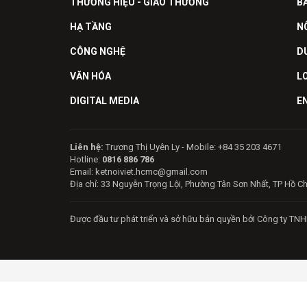
THƯƠNG HIỆU - GIAO THƯƠNG
B
HẠ TẦNG
N
CÔNG NGHỆ
D
VĂN HÓA
L
DIGITAL MEDIA
E
Liên hệ:
Trương Thị Uyên Ly - Mobile: +84 35 203 4671
Hotline:
0816 886 786
Email: ketnoiviet.hcmc@gmail.com
Địa chỉ: 33 Nguyễn Trọng Lội, Phường Tân Sơn Nhất, TP Hồ C
Được đầu tư phát triển và sở hữu bản quyền bởi Công ty TNH