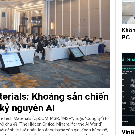
Khôn
PC
erials: Khoáng sản chiến
 kỷ nguyên AI
gh-Tech Materials (UpCOM: MSR, “MSR”, hoặc “Công ty”) tổ
 chủ đề “The Hidden Critical Mineral for the AI World”
ối cảnh trí tuệ nhân tạo đang bước vào giai đoạn bùng nổ,
VinB