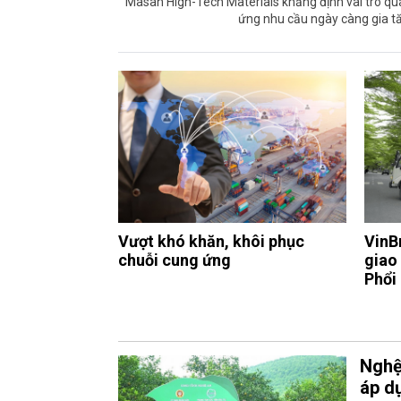
Masan High-Tech Materials khẳng định vai trò qua
ứng nhu cầu ngày càng gia tă
Vượt khó khăn, khôi phục
VinB
chuỗi cung ứng
giao
Phổi
Nghệ
áp d