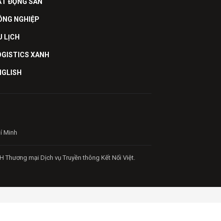
ẤT ĐỘNG SẢN
ÔNG NGHIỆP
U LỊCH
OGISTICS XANH
NGLISH
hí Minh
H Thương mại Dịch vụ Truyền thông Kết Nối Việt.