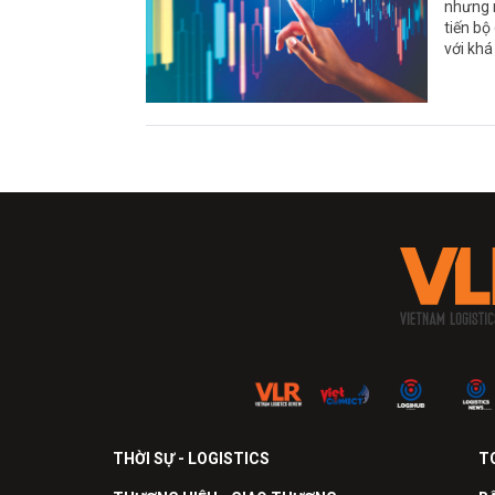
nhưng m
tiến bộ
với khá
THỜI SỰ - LOGISTICS
T