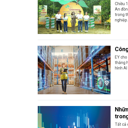
Chiều 1
An đồng 
trong t
nghiệp.
Công
EY cho 
thắng h
hình AI
Nhữn
tron
Tất cả 