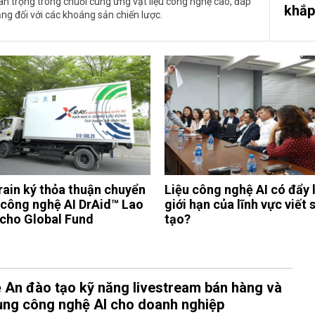
n trọng trong chuỗi cung ứng vật liệu công nghệ cao, đáp
khắp
ng đối với các khoáng sản chiến lược.
rain ký thỏa thuận chuyển
Liệu công nghệ AI có đẩy l
 công nghệ AI DrAid™ Lao
giới hạn của lĩnh vực viết
 cho Global Fund
tạo?
 An đào tạo kỹ năng livestream bán hàng và
ụng công nghệ AI cho doanh nghiệp