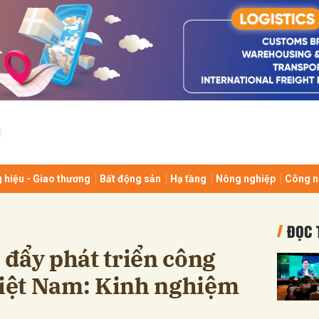
bình luận
 hiệu - Giao thương
Bất động sản
Hạ tầng
Nông nghiệp
Công n
Hủy
G
ĐỌC 
đẩy phát triển công
Việt Nam: Kinh nghiệm