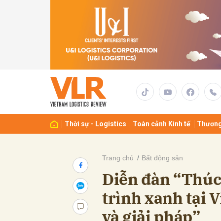
Gửi 
Thời sự - Logistics
Toàn cảnh Kinh tế
Thương
Trang chủ
Bất động sản
Diễn đàn “Thúc 
trình xanh tại 
và giải pháp”