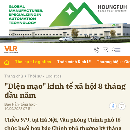
bình luận
Thời sự - Logistics
Toàn cảnh Kinh tế
Thương hiệu - Gi
Trang chủ
Thời sự - Logistics
"Diện mạo" kinh tế xã hội 8 tháng
Hủy
G
đầu năm
Bảo Hân (tổng hợp)
10/09/2023 07:51
Chiều 9/9, tại Hà Nội, Văn phòng Chính phủ tổ
chức buổi họp báo Chính phủ thường kỳ tháng