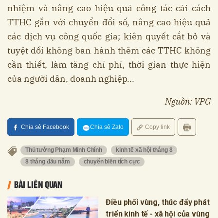
nhiệm và nâng cao hiệu quả công tác cải cách
TTHC gắn với chuyển đổi số, nâng cao hiệu quả
các dịch vụ công quốc gia; kiên quyết cắt bỏ và
tuyệt đối không ban hành thêm các TTHC không
cần thiết, làm tăng chí phí, thời gian thực hiện
của người dân, doanh nghiệp...
Nguồn: VPG
Chia sẻ Facebook
Chia sẻ Zalo
Copy link
Thủ tướng Phạm Minh Chính
kinh tế xã hội tháng 8
8 tháng đầu năm
chuyển biến tích cực
BÀI LIÊN QUAN
Điều phối vùng, thúc đẩy phát
triển kinh tế - xã hội của vùng