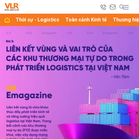
Thời sự - Logistics
Toàn cảnh Kinh tế
Thương hiệ
bình luận
Hủy
G