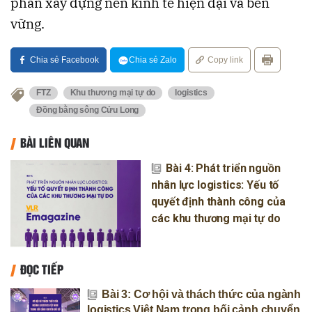
phần xây dựng nền kinh tế hiện đại và bền
vững.
Chia sẻ Facebook
Chia sẻ Zalo
Copy link
FTZ
Khu thương mại tự do
logistics
Đồng bằng sông Cửu Long
BÀI LIÊN QUAN
Bài 4: Phát triển nguồn
nhân lực logistics: Yếu tố
quyết định thành công của
các khu thương mại tự do
ĐỌC TIẾP
Bài 3: Cơ hội và thách thức của ngành
logistics Việt Nam trong bối cảnh chuyển