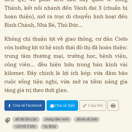
Thành, kết nối nhanh đến Vành đai 3 (chuẩn bị
hoàn thiện), mở ra trục di chuyển linh hoạt đến
Bình Chánh, Nhà Bè, Thủ Đức…
Không chỉ thuận lợi về giao thông, cư dân Cielo
còn hưởng lợi từ hệ sinh thái đô thị đã hoàn thiện:
trung tâm thương mại, trường học, bệnh viện,
công viên... đều hiện hữu trong bán kính vài
kilomet. Đây chính là lợi ích kép: vừa đảm bảo
cuộc sống tiện nghi, vừa mở ra tiềm năng gia
tăng giá trị theo thời gian.
Chia sẻ Facebook
Chia sẻ Zalo
Copy link
đô thị lân cận
trung tâm mới
đô thị vệ tinh
căn hộ Cielo
hạ tầng