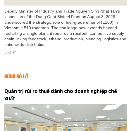
Deputy Minister of Industry and Trade Nguyen Sinh Nhat Tan’s
inspection of the Dung Quat Biofuel Plant on August 3, 2026
underscored the strategic role of fuel-grade ethanol (E100) in
Vietnam’s E10 roadmap. The challenge now extends beyond
restarting a single plant: it requires a resilient, competitive supply
chain linking feedstock, ethanol production, blending, logistics and
nationwide distribution.
English
ĐỪNG BỎ LỠ
Quản trị rủi ro thuế dành cho doanh nghiệp chế
xuất