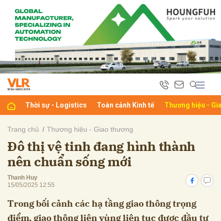
bình luận
Thời sự - Logistics
Toàn cảnh Kinh tế
Thương hiệu - Gi
Trang chủ
Thương hiệu - Giao thương
Đô thị vệ tinh đang hình thành
Hủy
G
nên chuẩn sống mới
Thanh Huy
15/05/2025 12:55
Trong bối cảnh các hạ tầng giao thông trọng
điểm, giao thông liên vùng liên tục được đầu tư