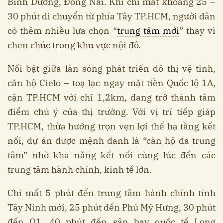
Bình Dương, Đồng Nai. Khi chỉ mất khoảng 25 –
30 phút di chuyển từ phía Tây TP.HCM, người dân
có thêm nhiều lựa chọn “
trung tâm mới
” thay vì
chen chúc trong khu vực nội đô.
Nổi bật giữa làn sóng phát triển đô thị vệ tinh,
căn hộ Cielo – toạ lạc ngay mặt tiền Quốc lộ 1A,
cận TP.HCM với chỉ 1,2km, đang trở thành tâm
điểm chú ý của thị trường. Với vị trí tiếp giáp
TP.HCM, thừa hưởng trọn vẹn lợi thế hạ tầng kết
nối, dự án được mệnh danh là “căn hộ đa trung
tâm” nhờ khả năng kết nối cùng lúc đến các
trung tâm hành chính, kinh tế lớn.
Chỉ mất 5 phút đến trung tâm hành chính tỉnh
Tây Ninh mới, 25 phút đến Phú Mỹ Hưng, 30 phút
đến Q1, 40 phút đến sân bay quốc tế Long