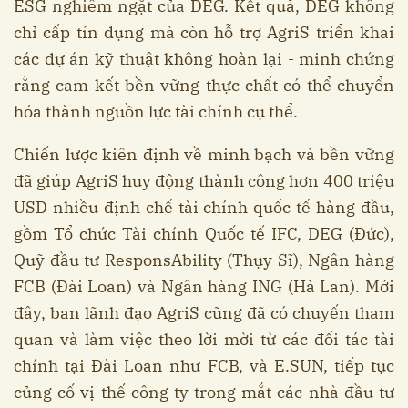
ESG nghiêm ngặt của DEG. Kết quả, DEG không
chỉ cấp tín dụng mà còn hỗ trợ AgriS triển khai
các dự án kỹ thuật không hoàn lại - minh chứng
rằng cam kết bền vững thực chất có thể chuyển
hóa thành nguồn lực tài chính cụ thể.
Chiến lược kiên định về minh bạch và bền vững
đã giúp AgriS huy động thành công hơn 400 triệu
USD nhiều định chế tài chính quốc tế hàng đầu,
gồm Tổ chức Tài chính Quốc tế IFC, DEG (Đức),
Quỹ đầu tư ResponsAbility (Thụy Sĩ), Ngân hàng
FCB (Đài Loan) và Ngân hàng ING (Hà Lan). Mới
đây, ban lãnh đạo AgriS cũng đã có chuyến tham
quan và làm việc theo lời mời từ các đối tác tài
chính tại Đài Loan như FCB, và E.SUN, tiếp tục
củng cố vị thế công ty trong mắt các nhà đầu tư