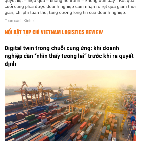
quyết liệt – hiệu quả – không né tránh – không đùn đẩy". Kết quả
cuối cùng phải được doanh nghiệp cảm nhận rõ rệt qua giảm thời
gian, chi phí tuân thủ, tăng cường lòng tin của doanh nghiệp.
Toàn cảnh Kinh tế
NỔI BẬT TẠP CHÍ VIETNAM LOGISTICS REVIEW
Digital twin trong chuỗi cung ứng: khi doanh
nghiệp cần “nhìn thấy tương lai” trước khi ra quyết
định