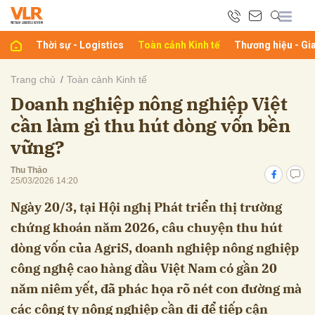
Thời sự - Logistics
Toàn cảnh Kinh tế
Thương hiệu - Gi
bình luận
Trang chủ
Toàn cảnh Kinh tế
Doanh nghiệp nông nghiệp Việt
cần làm gì thu hút dòng vốn bền
vững?
Thu Thảo
25/03/2026 14:20
Ngày 20/3, tại Hội nghị Phát triển thị trường
Hủy
G
chứng khoán năm 2026, câu chuyện thu hút
dòng vốn của AgriS, doanh nghiệp nông nghiệp
công nghệ cao hàng đầu Việt Nam có gần 20
năm niêm yết, đã phác họa rõ nét con đường mà
các công ty nông nghiệp cần đi để tiếp cận