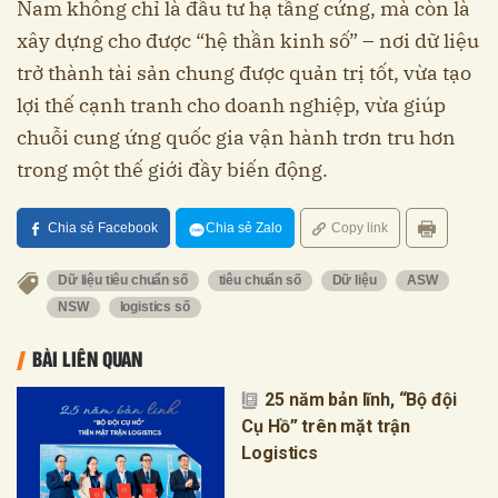
Nam không chỉ là đầu tư hạ tầng cứng, mà còn là
xây dựng cho được “hệ thần kinh số” – nơi dữ liệu
trở thành tài sản chung được quản trị tốt, vừa tạo
lợi thế cạnh tranh cho doanh nghiệp, vừa giúp
chuỗi cung ứng quốc gia vận hành trơn tru hơn
trong một thế giới đầy biến động.
Chia sẻ Facebook
Chia sẻ Zalo
Copy link
Dữ liệu tiêu chuẩn số
tiêu chuẩn số
Dữ liệu
ASW
NSW
logistics số
BÀI LIÊN QUAN
25 năm bản lĩnh, “Bộ đội
Cụ Hồ” trên mặt trận
Logistics