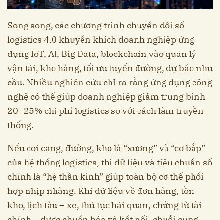
Song song, các chương trình chuyển đổi số
logistics 4.0 khuyến khích doanh nghiệp ứng
dụng IoT, AI, Big Data, blockchain vào quản lý
vận tải, kho hàng, tối ưu tuyến đường, dự báo nhu
cầu. Nhiều nghiên cứu chỉ ra rằng ứng dụng công
nghệ có thể giúp doanh nghiệp giảm trung bình
20–25% chi phí logistics so với cách làm truyền
thống.
Nếu coi cảng, đường, kho là “xương” và “cơ bắp”
của hệ thống logistics, thì dữ liệu và tiêu chuẩn số
chính là “hệ thần kinh” giúp toàn bộ cơ thể phối
hợp nhịp nhàng. Khi dữ liệu về đơn hàng, tồn
kho, lịch tàu – xe, thủ tục hải quan, chứng từ tài
chính… được chuẩn hóa và kết nối, chuỗi cung