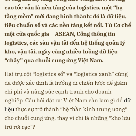
cao tốc vẫn là nền tảng của logistics, một “hạ
tầng mềm” mới đang hình thành: đó là dữ liệu,
tiêu chuẩn số và các nền tảng kết nối. Từ Cơ chế
một cửa quốc gia – ASEAN, Cổng thông tin
logistics, các sàn vận tải đến hệ thống quản lý
kho, vận tải, ngày càng nhiều luồng dữ liệu
“chảy” qua chuỗi cung ứng Việt Nam.
Hai trụ cột “logistics số” và “logistics xanh” cũng
đã được xác định là hướng đi chiến lược để giảm
chi phí và nâng sức cạnh tranh cho doanh
nghiệp. Câu hỏi đặt ra: Việt Nam cần làm gì để
dữ
liệu
thực sự trở thành “hệ thần kinh trung ương”
cho chuỗi cung ứng, thay vì chỉ là những “kho lưu
trữ rời rạc”?