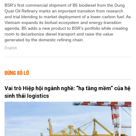
BSR’s first commercial shipment of B5 biodiesel from the Dung
Quat Oil Refinery marks an important transition from research
and trial blending to market deployment of a lower-carbon fuel. As
Vietnam expands its biofuel ecosystem and energy-transition
agenda, B5 adds a new product to BSR’s portfolio while creating
room to decarbonize diesel transport and raise the value
generated by the domestic refining chain.
English
ĐỪNG BỎ LỠ
Vai trò Hiệp hội ngành nghề: “hạ tầng mềm” của hệ
sinh thái logistics