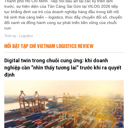
Thành phố Hồ Chí Minh. Tiếp nối dấu ấn tại các kỳ triển lãm
trước, sự hiện diện của Tân Cảng Sài Gòn tại VILOG 2026 tiếp
tục khẳng định vai trò của doanh nghiệp hàng đầu trong kết nối
hệ sinh thái cảng biển – logistics, thúc đẩy chuyển đổi số, chuyển
đổi xanh và đồng hành cùng sự phát triển bền vững của chuỗi
cun
Thời sự - Logistics
NỔI BẬT TẠP CHÍ VIETNAM LOGISTICS REVIEW
Digital twin trong chuỗi cung ứng: khi doanh
nghiệp cần “nhìn thấy tương lai” trước khi ra quyết
định