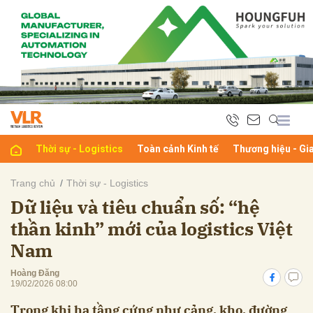
bình luận
Thời sự - Logistics
Toàn cảnh Kinh tế
Thương hiệu - Gi
Trang chủ
Thời sự - Logistics
Dữ liệu và tiêu chuẩn số: “hệ
Hủy
G
thần kinh” mới của logistics Việt
Nam
Hoàng Đăng
19/02/2026 08:00
Trong khi hạ tầng cứng như cảng, kho, đường