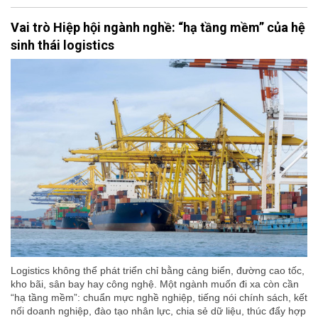
Vai trò Hiệp hội ngành nghề: “hạ tầng mềm” của hệ
sinh thái logistics
Logistics không thể phát triển chỉ bằng cảng biển, đường cao tốc,
kho bãi, sân bay hay công nghệ. Một ngành muốn đi xa còn cần
“hạ tầng mềm”: chuẩn mực nghề nghiệp, tiếng nói chính sách, kết
nối doanh nghiệp, đào tạo nhân lực, chia sẻ dữ liệu, thúc đẩy hợp