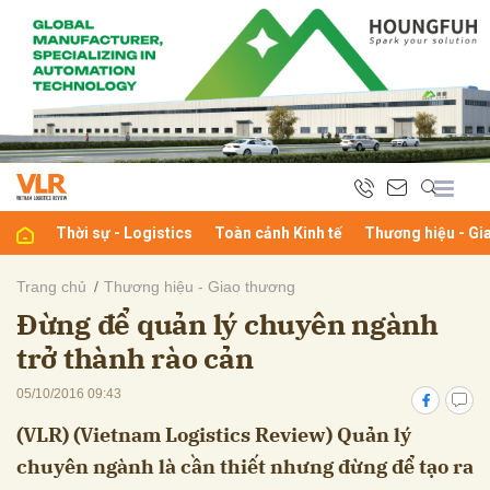
bình luận
Thời sự - Logistics
Toàn cảnh Kinh tế
Thương hiệu - Gi
Trang chủ
Thương hiệu - Giao thương
Đừng để quản lý chuyên ngành
Hủy
G
trở thành rào cản
05/10/2016 09:43
(VLR) (Vietnam Logistics Review) Quản lý
chuyên ngành là cần thiết nhưng đừng để tạo ra