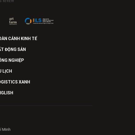
OÀN CẢNH KINH TẾ
ẤT ĐỘNG SẢN
ÔNG NGHIỆP
U LỊCH
OGISTICS XANH
NGLISH
hí Minh