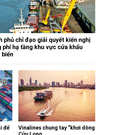
h phủ chỉ đạo giải quyết kiến nghị
 phí hạ tầng khu vực cửa khẩu
 biển
i để
Vinalines chung tay “khơi dòng
Cửu Long