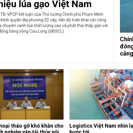
hiệu lúa gạo Việt Nam
/TB-VPCP kết luận của Thủ tướng Chính phủ Phạm Minh
chính quyền địa phương 02 cấp; tiến độ triển khai các công
ta chuyên canh lúa chất lượng cao và phát thải thấp gắn với
 đồng bằng sông Cửu Long (ĐBSCL).
Chín
đóng
cảng
thoại tháo gỡ khó khăn cho
Logistics Việt Nam nhìn lạ
h nghiệp vận tải thủy nội
bước tới