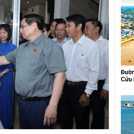
Đườn
Cửu 