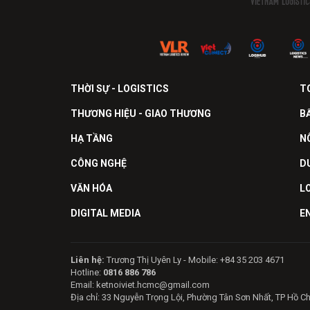
THỜI SỰ - LOGISTICS
T
THƯƠNG HIỆU - GIAO THƯƠNG
B
HẠ TẦNG
N
CÔNG NGHỆ
D
VĂN HÓA
L
DIGITAL MEDIA
E
Liên hệ:
Trương Thị Uyên Ly - Mobile: +84 35 203 4671
Hotline:
0816 886 786
Email: ketnoiviet.hcmc@gmail.com
Địa chỉ: 33 Nguyễn Trọng Lội, Phường Tân Sơn Nhất, TP Hồ C