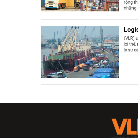
rộng th
những g
Logis
(VLR) Đ
lợi thế
là sự c