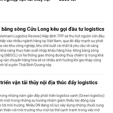
 bằng sông Cửu Long kêu gọi đầu tư logistics
Vietnam Logistics Review) Hiệp định TPP sẽ thu hút nguồn vốn đầu
 tiếp vào nhiều ngành hàng tại Việt Nam, qua đó đẩy mạnh sự phát
ủa các khu công nghiệp, khu chế xuất và nhất là yêu cầu về cảng
ủ khả năng thực hiện xuất nhập khẩu hàng hóa. Đồng bằng sông
ng (ĐBSCL) có hệ thống giao thông đường thủy chiếm tỷ trọng khá
ng vận chuyển hàng hóa sẽ có nhiều ảnh hưởng khi gia nhập cộng
nh tế xuyên Thái Bình Dương này.
triển vận tải thủy nội địa thúc đẩy logistics
rong những năm gần đây phát triển logistics xanh (Green logistics)
ành một trong những xu hướng nhằm giảm thiểu tác động của
cs tới môi trường. Nhiều DN đang nỗ lực xây dựng những chuỗi cung
n thiện với môi trường như một lợi thế cạnh tranh trong việc mở