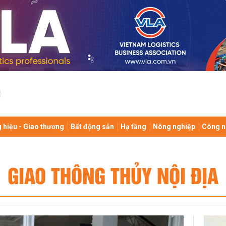
 hiệu - Giao thương
Bất động sản
Hạ tầng
Nông nghiệp
Công n
GIAO THÔNG THỦY NỘI ĐỊA