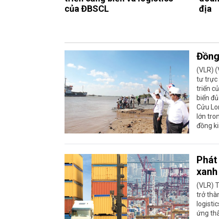
của ĐBSCL
địa
Đồng
(VLR) (
tư trực
triển c
biển đ
Cửu Lo
lớn tro
đồng ki
Phát 
xanh
(VLR) T
trở th
logisti
ứng thâ