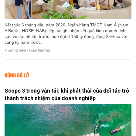
Kết thúc 6 tháng đầu năm 2026, Ngân hàng TMCP Nam Á (Nam
A Bank - HOSE: NAB) tiếp tục ghi nhận kết quả kinh doanh tích
cực với lợi nhuận trước thuế đạt 3.159 tỷ đồng, tăng 25% so với
cùng kỳ năm trước.
Thương hiệu - Giao thương
ĐỪNG BỎ LỠ
Scope 3 trong vận tải: khi phát thải của đối tác trở
thành trách nhiệm của doanh nghiệp