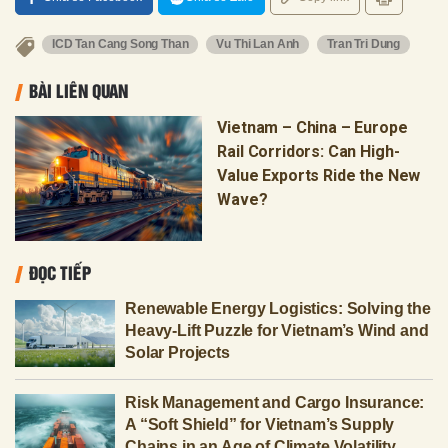
ICD Tan Cang Song Than
Vu Thi Lan Anh
Tran Tri Dung
BÀI LIÊN QUAN
Vietnam – China – Europe
Rail Corridors: Can High-
Value Exports Ride the New
Wave?
ĐỌC TIẾP
Renewable Energy Logistics: Solving the
Heavy-Lift Puzzle for Vietnam’s Wind and
Solar Projects
Risk Management and Cargo Insurance:
A “Soft Shield” for Vietnam’s Supply
Chains in an Age of Climate Volatility