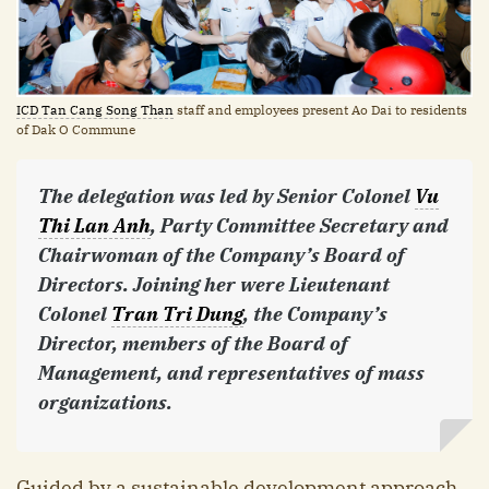
ICD Tan Cang Song Than
staff and employees present Ao Dai to residents
of Dak O Commune
The delegation was led by Senior Colonel
Vu
Thi Lan Anh
, Party Committee Secretary and
Chairwoman of the Company’s Board of
Directors. Joining her were Lieutenant
Colonel
Tran Tri Dung
, the Company’s
Director, members of the Board of
Management, and representatives of mass
organizations.
Guided by a sustainable development approach