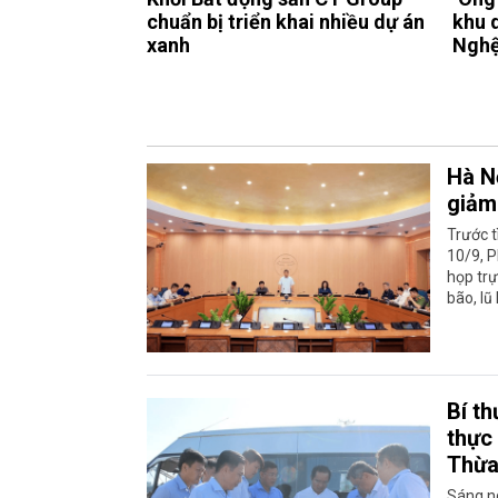
chuẩn bị triển khai nhiều dự án
khu 
xanh
Nghệ
Hà N
giảm 
Trước t
10/9, 
họp trự
bão, lũ
Bí t
thực
Thừ
Sáng ng