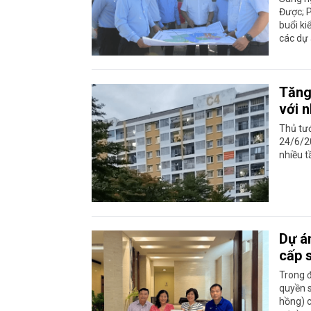
Được; 
buổi ki
các dự 
Tăng
với n
Thủ tư
24/6/20
nhiều t
Dự á
cấp 
Trong 
quyền s
hồng) c