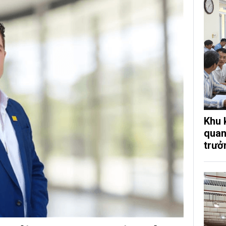
Khu 
quan
trưở