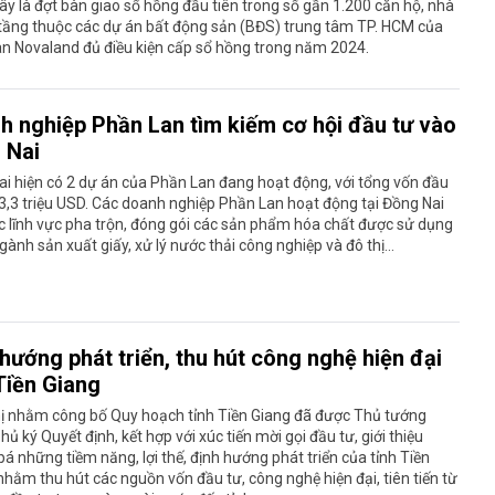
ây là đợt bàn giao sổ hồng đầu tiên trong số gần 1.200 căn hộ, nhà
 tầng thuộc các dự án bất động sản (BĐS) trung tâm TP. HCM của
n Novaland đủ điều kiện cấp sổ hồng trong năm 2024.
h nghiệp Phần Lan tìm kiếm cơ hội đầu tư vào
 Nai
i hiện có 2 dự án của Phần Lan đang hoạt động, với tổng vốn đầu
3,3 triệu USD. Các doanh nghiệp Phần Lan hoạt động tại Đồng Nai
c lĩnh vực pha trộn, đóng gói các sản phẩm hóa chất được sử dụng
gành sản xuất giấy, xử lý nước thải công nghiệp và đô thị…
hướng phát triển, thu hút công nghệ hiện đại
Tiền Giang
hị nhằm công bố Quy hoạch tỉnh Tiền Giang đã được Thủ tướng
hủ ký Quyết định, kết hợp với xúc tiến mời gọi đầu tư, giới thiệu
á những tiềm năng, lợi thế, định hướng phát triển của tỉnh Tiền
nhằm thu hút các nguồn vốn đầu tư, công nghệ hiện đại, tiên tiến từ