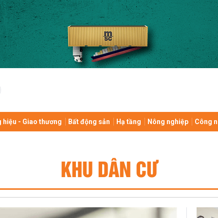
 hiệu - Giao thương
Bất động sản
Hạ tầng
Nông nghiệp
Công n
KHU DÂN CƯ