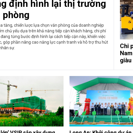
g định hình lại thị trường
 phòng
ia tăng, chiến lược lựa chọn văn phòng của doanh nghiệp
iểm chủ yếu dựa trên khả năng tiếp cận khách hàng, chi phí
đang từng bước định hình lại cách tiếp cận này, khiến việc
c, góp phần nâng cao năng lực cạnh tranh và hỗ trợ thu hút
Chi p
nhân sự.
Nam 
giàu
 lớn’ VSIP sắp xây dựng
Long An: Khởi công dự án