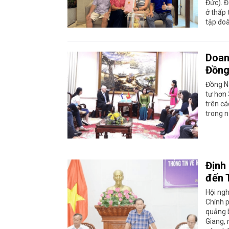
Đức). Đ
ở thấp
tập đoà
Doan
Đồng
Đồng Na
tư hơn 
trên cá
trong n
Định 
đến 
Hội ng
Chính p
quảng b
Giang, 