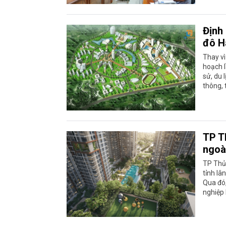
Định 
đô H
Thay vì
hoạch l
sử, du 
thông, 
TP T
ngoà
TP Thủ 
tỉnh lâ
Qua đó,
nghiệp 