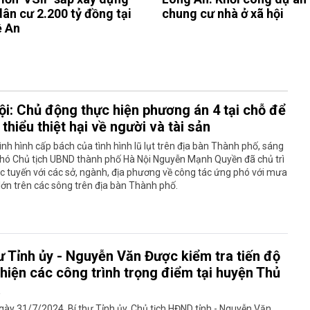
dân cư 2.200 tỷ đồng tại
chung cư nhà ở xã hội
 An
ội: Chủ động thực hiện phương án 4 tại chỗ để
thiểu thiệt hại về người và tài sản
ình hình cấp bách của tình hình lũ lụt trên địa bàn Thành phố, sáng
Phó Chủ tịch UBND thành phố Hà Nội Nguyễn Mạnh Quyền đã chủ trì
c tuyến với các sở, ngành, địa phương về công tác ứng phó với mưa
 lớn trên các sông trên địa bàn Thành phố.
hư Tỉnh ủy - Nguyễn Văn Được kiểm tra tiến độ
 hiện các công trình trọng điểm tại huyện Thủ
a
ày 31/7/2024, Bí thư Tỉnh ủy, Chủ tịch HĐND tỉnh - Nguyễn Văn