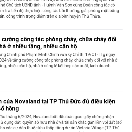
Phó Chủ tịch UBND tỉnh - Huỳnh Văn Sơn cùng Đoàn công tác có
ểm tra tiến độ thực hiện công tác bồi thường, giải phóng mặt bằng
án, công trình trọng điểm trên địa bàn huyện Thủ Thừa.
 cường công tác phòng cháy, chữa cháy đối
hà ở nhiều tầng, nhiều căn hộ
ớng Chính phủ Phạm Minh Chính vừa ký Chỉ thị 19/CT-TTg ngày
24 về tăng cường công tác phòng cháy, chữa cháy đối với nhà ở
ầng, nhiều căn hộ, nhà ở riêng lẻ kết hợp sản xuất, kinh doanh.
n của Novaland tại TP Thủ Đức đủ điều kiện
sổ hồng
đầu tháng 6/2024, Novaland bắt đầu bàn giao giấy chứng nhận
ử dụng đất, quyền sở hữu nhà ở và tài sản khác gắn liền với đất (sổ
ho các cư dân thuộc khu thấp tầng dự án Victoria Village (TP Thủ