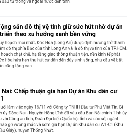
 đầu tư trong và ngoài nước đến tỉnh.
ộng sản đô thị vệ tinh giữ sức hút nhờ dự án
 triển theo xu hướng xanh bền vững
uy hoạch mới nhất, Đức Hoà (Long An) được định hướng trở thành
âm đô thị phía Bắc của tỉnh Long An và là đô thị vệ tinh của TP.HCM.
 hoạch chặt chẽ, hạ tầng giao thông thuận tiện, nền kinh tế phát
Đức Hòa hứa hẹn thu hút cư dân đến đây sinh sống, nhu cầu về bất
ản cũng tăng cao.
 Nai: Chấp thuận gia hạn Dự án Khu dân cư
C1
uổi làm việc ngày 16/11 với Công ty TNHH Đầu tư Phú Việt Tín, Bí
h ủy Đồng Nai - Nguyễn Hồng Lĩnh đã yêu cầu Ban Nội chính Tỉnh ủy
c với Công an tỉnh, Đoàn Đại biểu Quốc hội tỉnh và các sở, ngành
háo gỡ vướng mắc và sớm gia hạn Dự án Khu dân cư A1-C1 (Khu
Dầu Giây), huyện Thống Nhất.