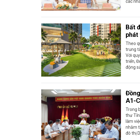
các nhà
Bất đ
phát
Theo q
trung t
Với quy
triển, 
động s
Đồng
A1-
Trong b
thư Tỉn
làm việ
nhằm t
đô thị 