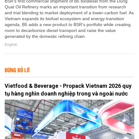
BSR’s first commercial shipment of B5 biodiesel from the Dung
Quat Oil Refinery marks an important transition from research
and trial blending to market deployment of a lower-carbon fuel. As
Vietnam expands its biofuel ecosystem and energy-transition
agenda, B5 adds a new product to BSR’s portfolio while creating
room to decarbonize diesel transport and raise the value
generated by the domestic refining chain.
English
ĐỪNG BỎ LỠ
Vietfood & Beverage - Propack Vietnam 2026 quy
tụ hàng nghìn doanh nghiệp trong và ngoài nước