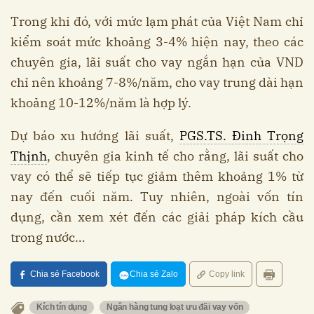
Trong khi đó, với mức lạm phát của Việt Nam chỉ
kiểm soát mức khoảng 3-4% hiện nay, theo các
chuyên gia, lãi suất cho vay ngắn hạn của VND
chỉ nên khoảng 7-8%/năm, cho vay trung dài hạn
khoảng 10-12%/năm là hợp lý.
Dự báo xu hướng lãi suất,
PGS.TS. Đinh Trọng
Thịnh
, chuyên gia kinh tế cho rằng, lãi suất cho
vay có thể sẽ tiếp tục giảm thêm khoảng 1% từ
nay đến cuối năm. Tuy nhiên, ngoài vốn tín
dụng, cần xem xét đến các giải pháp kích cầu
trong nước…
Chia sẻ Facebook
Chia sẻ Zalo
Copy link
Kích tín dụng
Ngân hàng tung loạt ưu đãi vay vốn