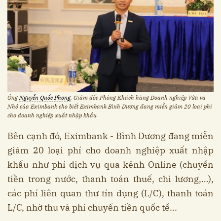
Ông
Nguyễn Quốc Phong
, Giám đốc Phòng Khách hàng Doanh nghiệp Vừa và
Nhỏ của Eximbank cho biết Eximbank Bình Dương đang miễn giảm 20 loại phí
cho doanh nghiệp xuất nhập khẩu
Bên cạnh đó, Eximbank - Bình Dương đang miễn
giảm 20 loại phí cho doanh nghiệp xuất nhập
khẩu như phí dịch vụ qua kênh Online (chuyển
tiền trong nước, thanh toán thuế, chi lương,…),
các phí liên quan thư tín dụng (L/C), thanh toán
L/C, nhờ thu và phí chuyển tiền quốc tế...