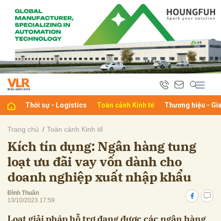
bình luận
Thời sự - Logistics
Toàn cảnh Kinh tế
Thương hiệu - Gi
Trang chủ
Toàn cảnh Kinh tế
Kích tín dụng: Ngân hàng tung
Hủy
G
loạt ưu đãi vay vốn dành cho
doanh nghiệp xuất nhập khẩu
Đình Thuần
13/10/2023 17:59
Loạt giải pháp hỗ trợ đang được các ngân hàng