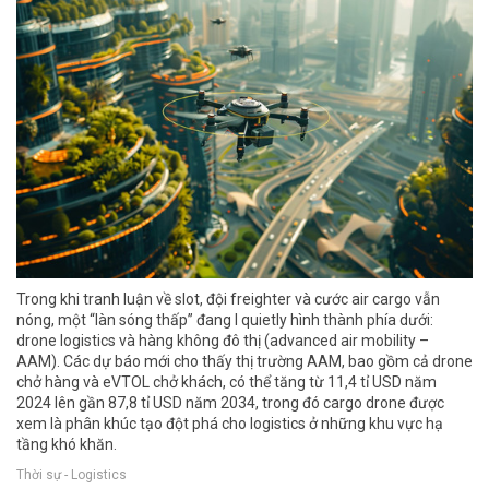
Trong khi tranh luận về slot, đội freighter và cước air cargo vẫn
nóng, một “làn sóng thấp” đang l quietly hình thành phía dưới:
drone logistics và hàng không đô thị (advanced air mobility –
AAM). Các dự báo mới cho thấy thị trường AAM, bao gồm cả drone
chở hàng và eVTOL chở khách, có thể tăng từ 11,4 tỉ USD năm
2024 lên gần 87,8 tỉ USD năm 2034, trong đó cargo drone được
xem là phân khúc tạo đột phá cho logistics ở những khu vực hạ
tầng khó khăn.
Thời sự - Logistics