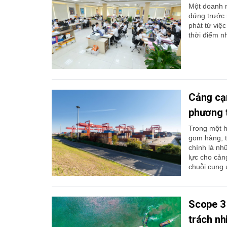
Một doanh n
đứng trước r
phát từ việ
thời điểm n
Cảng cạn
phương 
Trong một h
gom hàng, t
chính là nh
lực cho cản
chuỗi cung 
Scope 3 
trách n