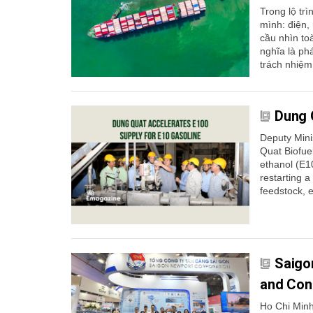
Trong lộ tr
mình: điện,
cầu nhìn toà
nghĩa là ph
trách nhiệm
Dung 
Deputy Mini
Quat Biofuel
ethanol (E1
restarting a 
feedstock, e
Saigo
and Con
Ho Chi Minh