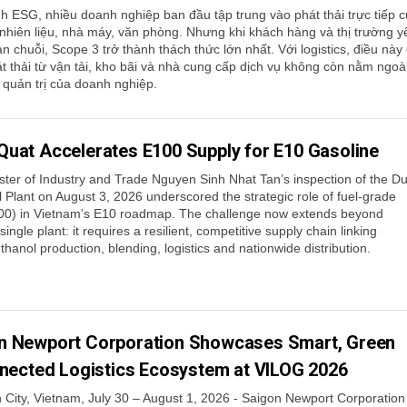
ình ESG, nhiều doanh nghiệp ban đầu tập trung vào phát thải trực tiếp 
 nhiên liệu, nhà máy, văn phòng. Nhưng khi khách hàng và thị trường y
n chuỗi, Scope 3 trở thành thách thức lớn nhất. Với logistics, điều này
át thải từ vận tải, kho bãi và nhà cung cấp dịch vụ không còn nằm ngoà
 quản trị của doanh nghiệp.
Quat Accelerates E100 Supply for E10 Gasoline
ster of Industry and Trade Nguyen Sinh Nhat Tan’s inspection of the D
 Plant on August 3, 2026 underscored the strategic role of fuel-grade
00) in Vietnam’s E10 roadmap. The challenge now extends beyond
single plant: it requires a resilient, competitive supply chain linking
thanol production, blending, logistics and nationwide distribution.
n Newport Corporation Showcases Smart, Green
nected Logistics Ecosystem at VILOG 2026
 City, Vietnam, July 30 – August 1, 2026 - Saigon Newport Corporation