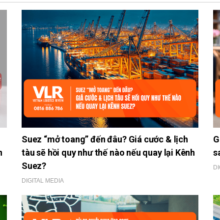
Suez “mở toang” đến đâu? Giá cước & lịch
G
n
tàu sẽ hồi quy như thế nào nếu quay lại Kênh
s
Suez?
DI
DIGITAL MEDIA