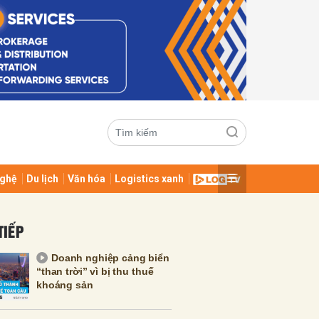
ghệ
Du lịch
Văn hóa
Logistics xanh
ửi
TIẾP
Doanh nghiệp cảng biển
“than trời” vì bị thu thuế
khoáng sản