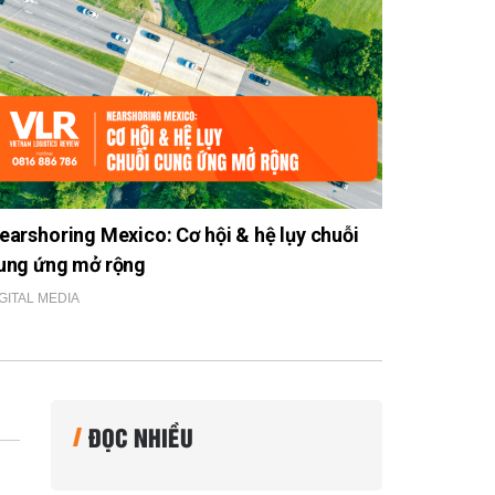
earshoring Mexico: Cơ hội & hệ lụy chuỗi
ung ứng mở rộng
GITAL MEDIA
ĐỌC NHIỀU