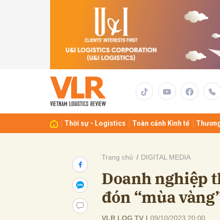
Gửi 
Thời sự - Logistics
Toàn cảnh Kinh tế
Thương
Trang chủ
DIGITAL MEDIA
Doanh nghiệp th
đón “mùa vàng”
VLR LOG TV
|
09/10/2023 20:00