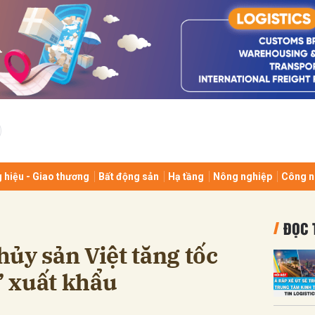
bình luận
 hiệu - Giao thương
Bất động sản
Hạ tầng
Nông nghiệp
Công n
Hủy
G
ĐỌC 
ủy sản Việt tăng tốc
 xuất khẩu