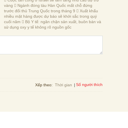
 Cuộc tấn công ở Israel sẽ làm tăng nhu cầu dự trữ
vàng  Ngành đóng tàu Hàn Quốc mất chỗ đứng
trước đối thủ Trung Quốc trong tháng 9  Xuất khẩu
nhiều mặt hàng được dự báo sẽ khởi sắc trong quý
cuối năm  Bộ Y tế: ngăn chặn sản xuất, buôn bán và
sử dụng oxy y tế không rõ nguồn gốc
Số người thích
Xếp theo:
Thời gian