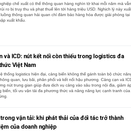
ghiệp chế xuất có thể thông quan hàng nghìn tờ khai mỗi năm mà vẫ
ủi ro bị truy thu và phạt thuế lên tới hàng triệu USD. Nghịch lý này xuấ
c luồng thông quan hải quan chỉ đảm bảo hàng hóa được giải phóng tại
hập xuất khẩu.
 và ICD: nút kết nối còn thiếu trong logistics đa
thức Việt Nam
ệ thống logistics hiện đại, cảng biển không thể gánh toàn bộ chức năn
hông quan, lưu bãi, phân phối và kết nối hậu phương. Cảng cạn và IC
ững nút trung gian giúp đưa dịch vụ cảng vào sâu trong nội địa, giảm á
g biển, tối ưu vận tải đa phương thức và nâng năng lực cạnh tranh của
ứng.
trong vận tải: khi phát thải của đối tác trở thành
hiệm của doanh nghiệp