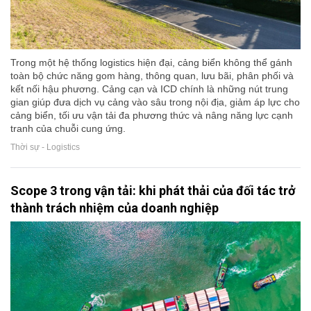
Trong một hệ thống logistics hiện đại, cảng biển không thể gánh
toàn bộ chức năng gom hàng, thông quan, lưu bãi, phân phối và
kết nối hậu phương. Cảng cạn và ICD chính là những nút trung
gian giúp đưa dịch vụ cảng vào sâu trong nội địa, giảm áp lực cho
cảng biển, tối ưu vận tải đa phương thức và nâng năng lực cạnh
tranh của chuỗi cung ứng.
Thời sự - Logistics
Scope 3 trong vận tải: khi phát thải của đối tác trở
thành trách nhiệm của doanh nghiệp