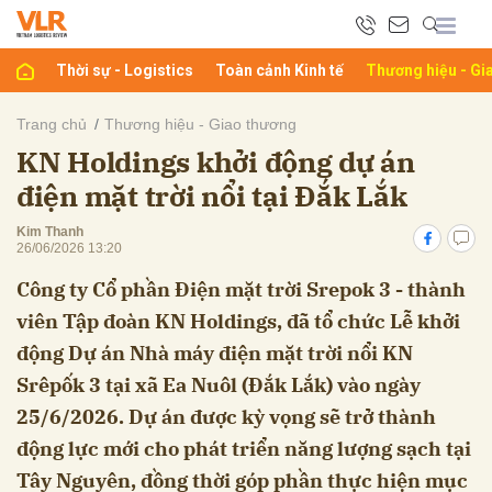
Thời sự - Logistics
Toàn cảnh Kinh tế
Thương hiệu - Gi
bình luận
Trang chủ
Thương hiệu - Giao thương
KN Holdings khởi động dự án
điện mặt trời nổi tại Đắk Lắk
Kim Thanh
26/06/2026 13:20
Công ty Cổ phần Điện mặt trời Srepok 3 - thành
viên Tập đoàn KN Holdings, đã tổ chức Lễ khởi
Hủy
G
động Dự án Nhà máy điện mặt trời nổi KN
Srêpốk 3 tại xã Ea Nuôl (Đắk Lắk) vào ngày
25/6/2026. Dự án được kỳ vọng sẽ trở thành
động lực mới cho phát triển năng lượng sạch tại
Tây Nguyên, đồng thời góp phần thực hiện mục