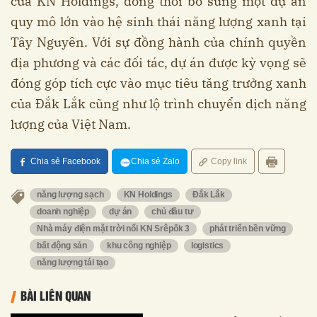
của KN Holdings, đồng thời bổ sung một dự án
quy mô lớn vào hệ sinh thái năng lượng xanh tại
Tây Nguyên. Với sự đồng hành của chính quyền
địa phương và các đối tác, dự án được kỳ vọng sẽ
đóng góp tích cực vào mục tiêu tăng trưởng xanh
của Đắk Lắk cũng như lộ trình chuyển dịch năng
lượng của Việt Nam.
Chia sẻ Facebook
Chia sẻ Zalo
Copy link
năng lượng sạch
KN Holdings
Đắk Lắk
doanh nghiệp
dự án
chủ đầu tư
Nhà máy điện mặt trời nổi KN Srêpốk 3
phát triển bền vững
bất động sản
khu công nghiệp
logistics
năng lượng tái tạo
BÀI LIÊN QUAN