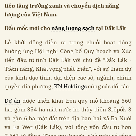
tiêu tăng trưởng xanh và chuyển dịch năng
lượng của Việt Nam.
Dấu mốc mới cho
năng lượng sạch
tại Đắk Lắk
Lễ khởi động diễn ra trong chuỗi hoạt động
hưởng ứng Hội nghị Công bố Quy hoạch và Xúc
tiến đầu tư tỉnh Đắk Lắk với chủ đề “Đắk Lắk -
Tiềm năng, Khát vọng phát triển”, với sự tham dự
của lãnh đạo tỉnh, đại diện các sở, ngành, chính
quyền địa phương,
KN Holdings
cùng các đối tác.
Dự án
được triển khai trên quy mô khoảng 360
ha, gồm 354 ha mặt nước hồ thủy điện Srêpốk 3
và gần 6 ha mặt đất trên địa bàn hai xã Ea Nuôl
và Ea Wer (Đắk Lắk), với tổng vốn đầu tư hơn
7.661 tỷ đồng. Theo quy hoạch, nhà máy có công