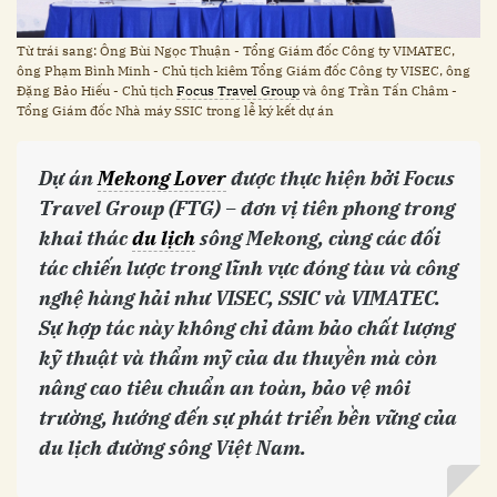
Từ trái sang: Ông Bùi Ngọc Thuận - Tổng Giám đốc Công ty VIMATEC,
ông Phạm Bình Minh - Chủ tịch kiêm Tổng Giám đốc Công ty VISEC, ông
Đặng Bảo Hiếu - Chủ tịch
Focus Travel Group
và ông Trần Tấn Châm -
Tổng Giám đốc Nhà máy SSIC trong lễ ký kết dự án
Dự án
Mekong Lover
được thực hiện bởi Focus
Travel Group (FTG) – đơn vị tiên phong trong
khai thác
du lịch
sông Mekong, cùng các đối
tác chiến lược trong lĩnh vực đóng tàu và công
nghệ hàng hải như VISEC, SSIC và VIMATEC.
Sự hợp tác này không chỉ đảm bảo chất lượng
kỹ thuật và thẩm mỹ của du thuyền mà còn
nâng cao tiêu chuẩn an toàn, bảo vệ môi
trường, hướng đến sự phát triển bền vững của
du lịch đường sông Việt Nam.