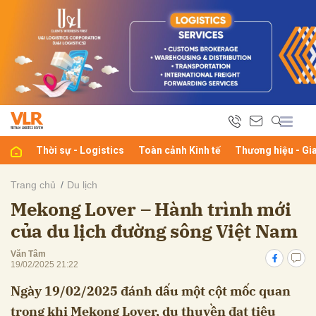
bình luận
Thời sự - Logistics
Toàn cảnh Kinh tế
Thương hiệu - Gi
Trang chủ
Du lịch
Mekong Lover – Hành trình mới
Hủy
G
của du lịch đường sông Việt Nam
Văn Tâm
19/02/2025 21:22
Ngày 19/02/2025 đánh dấu một cột mốc quan
trọng khi Mekong Lover, du thuyền đạt tiêu