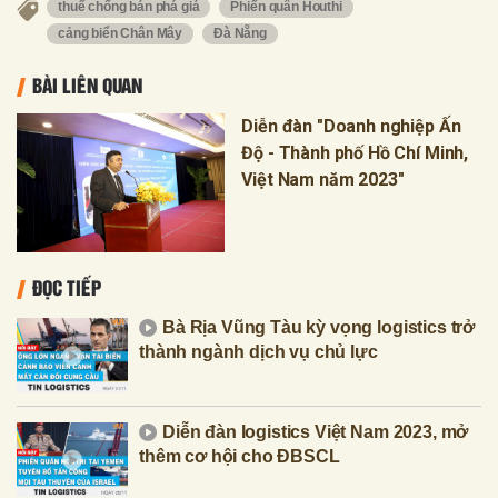
thuế chống bán phá giá
Phiến quân Houthi
cảng biển Chân Mây
Đà Nẵng
BÀI LIÊN QUAN
Diễn đàn "Doanh nghiệp Ấn
Độ - Thành phố Hồ Chí Minh,
Việt Nam năm 2023"
ĐỌC TIẾP
Bà Rịa Vũng Tàu kỳ vọng logistics trở
thành ngành dịch vụ chủ lực
Diễn đàn logistics Việt Nam 2023, mở
thêm cơ hội cho ĐBSCL