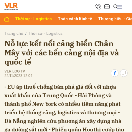
Thời sự - Logistics
Toàn cảnh Kinh tế
Thương hiệu - Gi
bình luận
Trang chủ
Thời sự - Logistics
Nỗ lực kết nối cảng biển Chân
Mây với các bến cảng nội địa và
quốc tế
VLR LOG TV
22/11/2023 12:04
⁃ EU áp thuế chống bán phá giá đối với nhựa
Hủy
G
xuất khẩu của Trung Quốc ⁃ Hải Phòng và
thành phố New York có nhiều tiềm năng phát
triển hệ thống cảng, logistics và thương mại ⁃
Đà Nẵng nghiên cứu phương án xây dựng nhà
ga đường sắt mới ⁃ Phiến quân Houthi cướp tàu