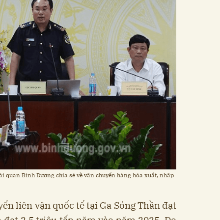
ải quan Bình Dương chia sẻ về vận chuyển hàng hóa xuất, nhập
ển liên vận quốc tế tại Ga Sóng Thần đạt
n đạt 2,5 triệu tấn năm vào năm 2025. Do