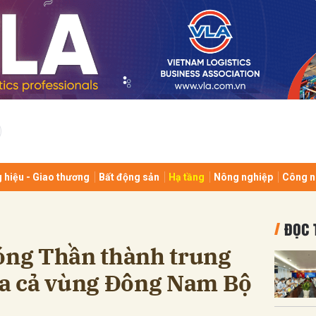
bình luận
 hiệu - Giao thương
Bất động sản
Hạ tầng
Nông nghiệp
Công n
Hủy
G
ĐỌC 
Sóng Thần thành trung
của cả vùng Đông Nam Bộ