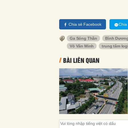
Chia sẻ Facebook
Chia
Ga Sóng Thần
Bình Dươn
Võ Văn Minh
trung tâm log
BÀI LIÊN QUAN