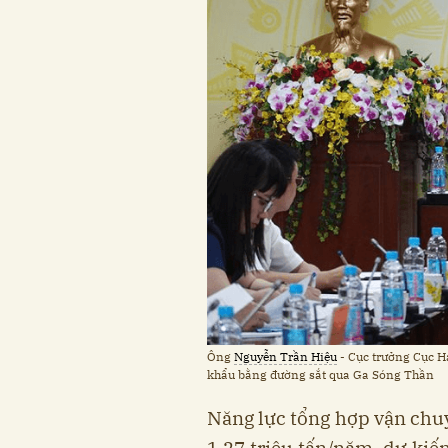
Ông
Nguyễn Trần Hiệu
- Cục trưởng Cục H
khẩu bằng đường sắt qua Ga Sóng Thần​
Năng lực tổng hợp vận chuy
1,27 triệu tấn/năm, dự kiế