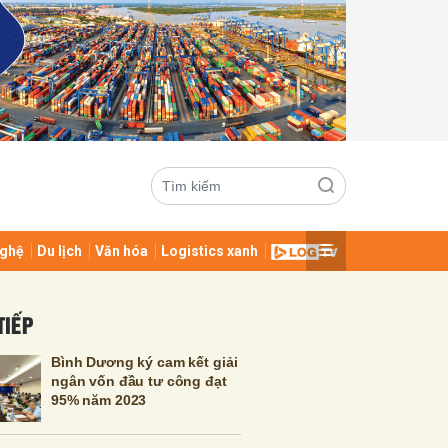
ghệ
Du lịch
Văn hóa
Logistics xanh
ửi
TIẾP
Bình Dương ký cam kết giải
ngân vốn đầu tư công đạt
95% năm 2023