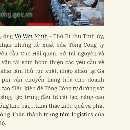
c, ông
Võ Văn Minh
- Phó Bí thư Tỉnh ủy,
nhận những đề xuất của Tổng Công ty
yêu cầu Cục Hải quan, Sở Tài nguyên và
 vận tải sớm hoàn thiện các yêu cầu về
 khai làm thủ tục xuất, nhập khẩu tại Ga
i phí vận chuyển hàng hóa cho doanh
 tạo điều kiện để Tổng Công ty đường sắt
ằng, tập trung đầu tư cải tạo, năng cao
ống kho bãi,… khai thác hiệu quả và phát
 Sóng Thần thành
trung tâm logistics
của
Bộ.