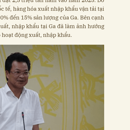
c tế, hàng hóa xuất nhập khẩu vận tải tại
10% đến 15% sản lượng của Ga. Bên cạnh
xuất, nhập khẩu tại Ga đã làm ảnh hướng
o hoạt động xuất, nhập khẩu.