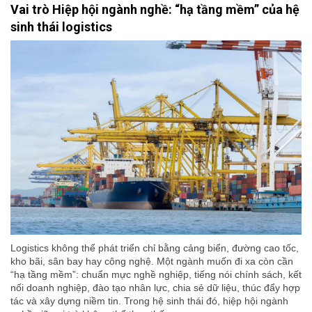
Vai trò Hiệp hội ngành nghề: “hạ tầng mềm” của hệ
sinh thái logistics
Logistics không thể phát triển chỉ bằng cảng biển, đường cao tốc,
kho bãi, sân bay hay công nghệ. Một ngành muốn đi xa còn cần
“hạ tầng mềm”: chuẩn mực nghề nghiệp, tiếng nói chính sách, kết
nối doanh nghiệp, đào tạo nhân lực, chia sẻ dữ liệu, thúc đẩy hợp
tác và xây dựng niềm tin. Trong hệ sinh thái đó, hiệp hội ngành