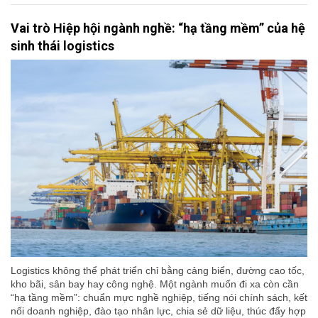
Vai trò Hiệp hội ngành nghề: “hạ tầng mềm” của hệ
sinh thái logistics
Logistics không thể phát triển chỉ bằng cảng biển, đường cao tốc,
kho bãi, sân bay hay công nghệ. Một ngành muốn đi xa còn cần
“hạ tầng mềm”: chuẩn mực nghề nghiệp, tiếng nói chính sách, kết
nối doanh nghiệp, đào tạo nhân lực, chia sẻ dữ liệu, thúc đẩy hợp