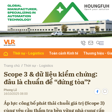
bình luận
Thời sự - Logistics
Toàn cảnh Kinh tế
Thương hiệu - Gi
Trang chủ
Thời sự - Logistics
Scope 3 & dữ liệu kiểm chứng:
Hủy
G
đâu là chuẩn để “đứng tòa”?
Phong Lê
16/10/2025 08:00
Áp lực công bố phát thải chuỗi giá trị (Scope 3)
cùng yêu cầu thẩm tra bền vững nhà cung cấp