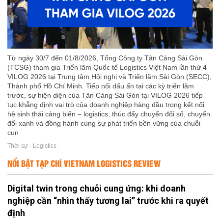
Từ ngày 30/7 đến 01/8/2026, Tổng Công ty Tân Cảng Sài Gòn
(TCSG) tham gia Triển lãm Quốc tế Logistics Việt Nam lần thứ 4 –
VILOG 2026 tại Trung tâm Hội nghị và Triển lãm Sài Gòn (SECC),
Thành phố Hồ Chí Minh. Tiếp nối dấu ấn tại các kỳ triển lãm
trước, sự hiện diện của Tân Cảng Sài Gòn tại VILOG 2026 tiếp
tục khẳng định vai trò của doanh nghiệp hàng đầu trong kết nối
hệ sinh thái cảng biển – logistics, thúc đẩy chuyển đổi số, chuyển
đổi xanh và đồng hành cùng sự phát triển bền vững của chuỗi
cun
Thời sự - Logistics
NỔI BẬT TẠP CHÍ VIETNAM LOGISTICS REVIEW
Digital twin trong chuỗi cung ứng: khi doanh
nghiệp cần “nhìn thấy tương lai” trước khi ra quyết
định