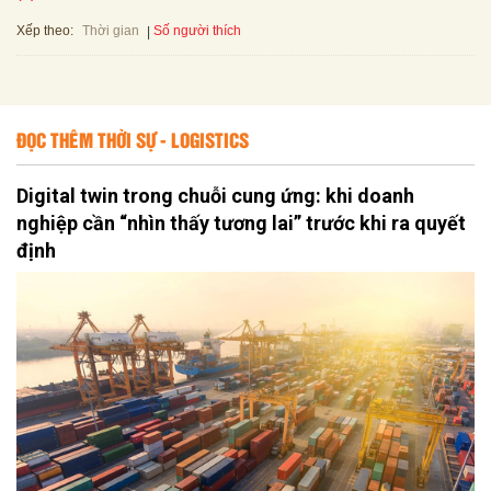
Xếp theo:
Số người thích
Thời gian
ĐỌC THÊM THỜI SỰ - LOGISTICS
Digital twin trong chuỗi cung ứng: khi doanh
nghiệp cần “nhìn thấy tương lai” trước khi ra quyết
định