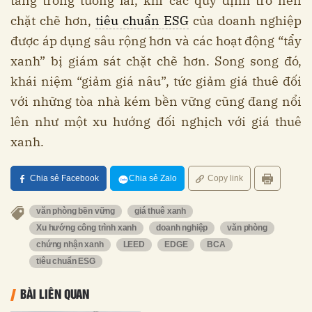
tăng trong tương lai, khi các quy định trở nên
chặt chẽ hơn,
tiêu chuẩn ESG
của doanh nghiệp
được áp dụng sâu rộng hơn và các hoạt động “tẩy
xanh” bị giám sát chặt chẽ hơn. Song song đó,
khái niệm “giảm giá nâu”, tức giảm giá thuê đối
với những tòa nhà kém bền vững cũng đang nổi
lên như một xu hướng đối nghịch với giá thuê
xanh.
Chia sẻ Facebook
Chia sẻ Zalo
Copy link
văn phòng bền vững
giá thuê xanh
Xu hướng công trình xanh
doanh nghiệp
văn phòng
chứng nhận xanh
LEED
EDGE
BCA
tiêu chuẩn ESG
BÀI LIÊN QUAN