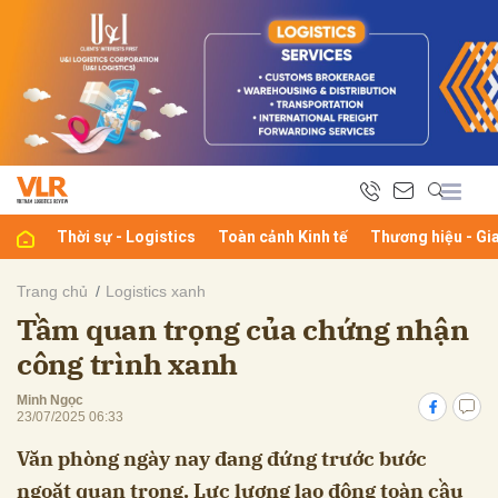
bình luận
Thời sự - Logistics
Toàn cảnh Kinh tế
Thương hiệu - Gi
Trang chủ
Logistics xanh
Tầm quan trọng của chứng nhận
Hủy
G
công trình xanh
Minh Ngọc
23/07/2025 06:33
Văn phòng ngày nay đang đứng trước bước
ngoặt quan trọng. Lực lượng lao động toàn cầu