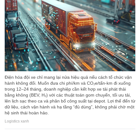
Điện hóa đội xe chỉ mang lại nửa hiệu quả nếu cách tổ chức vận
hành không đổi. Muốn đưa chi phí/km và CO₂e/tấn-km đi xuống
trong 12–24 tháng, doanh nghiệp cần kết hợp xe tải phát thải
bằng không (BEV, H₂) với các thuật toán gom chuyến, tối ưu tải,
lên lịch sạc theo ca và phân bổ công suất tại depot. Lợi thế đến từ
dữ liệu, cách vận hành và hạ tầng “đủ dùng”, không phải chờ một
hệ sinh thái hoàn hảo.
Logistics xanh