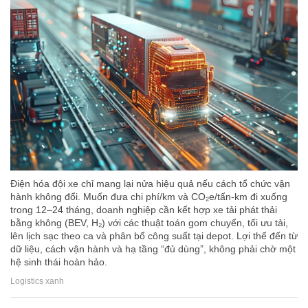
Điện hóa đội xe chỉ mang lại nửa hiệu quả nếu cách tổ chức vận
hành không đổi. Muốn đưa chi phí/km và CO₂e/tấn-km đi xuống
trong 12–24 tháng, doanh nghiệp cần kết hợp xe tải phát thải
bằng không (BEV, H₂) với các thuật toán gom chuyến, tối ưu tải,
lên lịch sạc theo ca và phân bổ công suất tại depot. Lợi thế đến từ
dữ liệu, cách vận hành và hạ tầng “đủ dùng”, không phải chờ một
hệ sinh thái hoàn hảo.
Logistics xanh