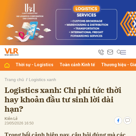
bình luận
Thời sự - Logistics
Toàn cảnh Kinh tế
Thương hiệu - Gi
Trang chủ
Logistics xanh
Logistics xanh: Chi phí tức thời
Hủy
G
hay khoản đầu tư sinh lời dài
hạn?
Kiên Lê
23/05/2026 16:50
Trong bối cảnh hiện nay, câu hỏi đúng mà các