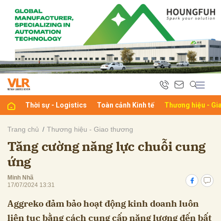
bình luận
Thời sự - Logistics
Toàn cảnh Kinh tế
Thương hiệu - Gi
Trang chủ
Thương hiệu - Giao thương
Tăng cường năng lực chuỗi cung
Hủy
G
ứng
Minh Nhã
17/07/2024 13:31
Aggreko đảm bảo hoạt động kinh doanh luôn
liên tục bằng cách cung cấp năng lượng đến bất