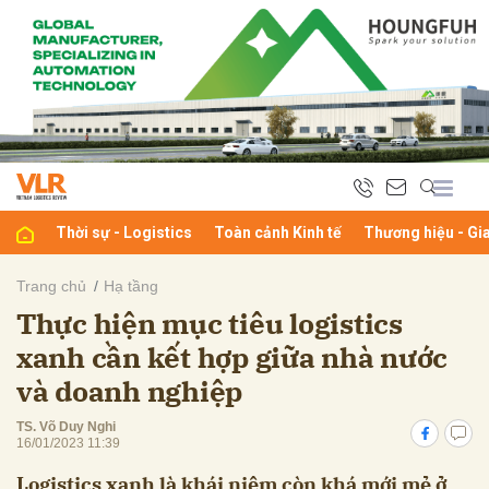
bình luận
Thời sự - Logistics
Toàn cảnh Kinh tế
Thương hiệu - Gi
Trang chủ
Hạ tầng
Thực hiện mục tiêu logistics
Hủy
G
xanh cần kết hợp giữa nhà nước
và doanh nghiệp
TS. Võ Duy Nghi
16/01/2023 11:39
Logistics xanh là khái niệm còn khá mới mẻ ở