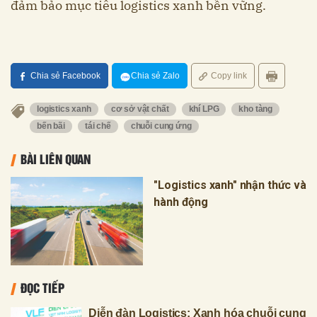
đảm bảo mục tiêu logistics xanh bền vững.
Chia sẻ Facebook
Chia sẻ Zalo
Copy link
logistics xanh
cơ sở vật chất
khí LPG
kho tàng
bến bãi
tái chế
chuỗi cung ứng
BÀI LIÊN QUAN
"Logistics xanh" nhận thức và
hành động
ĐỌC TIẾP
Diễn đàn Logistics: Xanh hóa chuỗi cung