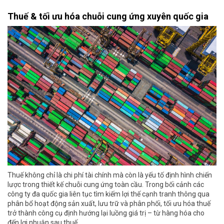
Thuế & tối ưu hóa chuỗi cung ứng xuyên quốc gia
Thuế không chỉ là chi phí tài chính mà còn là yếu tố định hình chiến
lược trong thiết kế chuỗi cung ứng toàn cầu. Trong bối cảnh các
công ty đa quốc gia liên tục tìm kiếm lợi thế cạnh tranh thông qua
phân bổ hoạt động sản xuất, lưu trữ và phân phối, tối ưu hóa thuế
trở thành công cụ định hướng lại luồng giá trị – từ hàng hóa cho
đến lợi nhuận sau thuế.