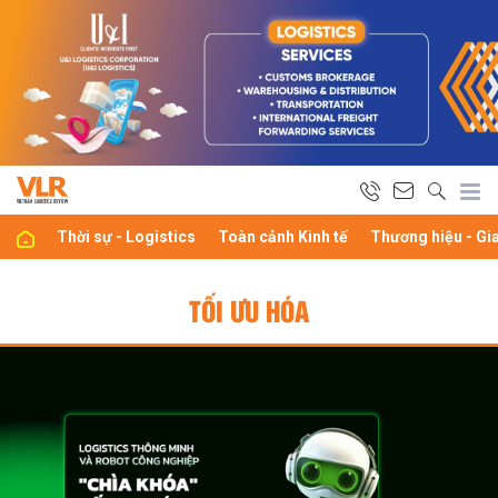
Thời sự - Logistics
Toàn cảnh Kinh tế
Thương hiệu - Gi
TỐI ƯU HÓA