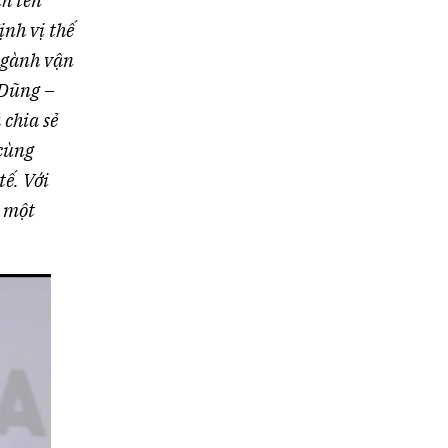
nh tên
nh vị thế
ngành vận
 Dũng –
chia sẻ
 cùng
tế. Với
n một