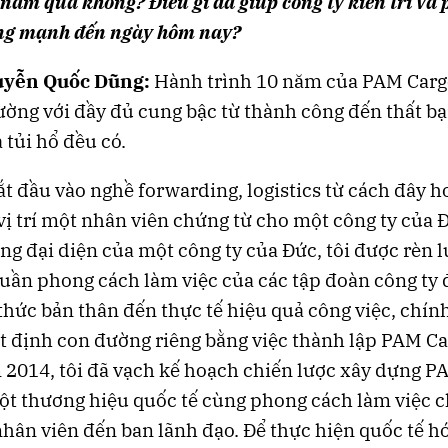
 năm qua không? Điều gì đã giúp công ty kiên trì và 
ững mạnh đến ngày hôm nay?
yễn Quốc Dũng:
Hành trình 10 năm của PAM Carg
ờng với đầy đủ cung bậc từ thành công đến thất bại
 tủi hổ đều có.
ắt đầu vào nghề forwarding, logistics từ cách đây h
vị trí một nhân viên chứng từ cho một công ty của 
ng đại diện của một công ty của Đức, tôi được rèn 
ần phong cách làm việc của các tập đoàn công ty 
ý thức bản thân đến thực tế hiệu quả công việc, chính
t định con đường riêng bằng việc thành lập PAM Ca
2014, tôi đã vạch kế hoạch chiến lược xây dựng P
t thương hiệu quốc tế cùng phong cách làm việc 
hân viên đến ban lãnh đạo. Để thực hiện quốc tế h