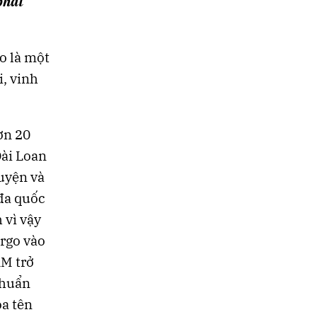
phát
o là một
, vinh
ơn 20
Đài Loan
luyện và
đa quốc
 vì vậy
rgo vào
AM trở
chuẩn
óa tên