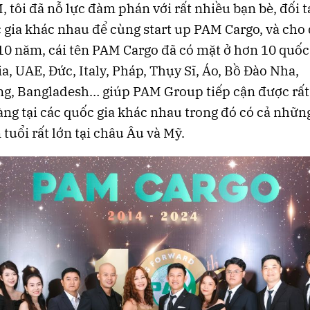
, tôi đã nỗ lực đàm phán với rất nhiều bạn bè, đối t
 gia khác nhau để cùng start up PAM Cargo, và ch
10 năm, cái tên PAM Cargo đã có mặt ở hơn 10 quốc 
a, UAE, Đức, Italy, Pháp, Thụy Sĩ, Áo, Bồ Đào Nha,
g, Bangladesh… giúp PAM Group tiếp cận được rất
ng tại các quốc gia khác nhau trong đó có cả nhữn
 tuổi rất lớn tại châu Âu và Mỹ.