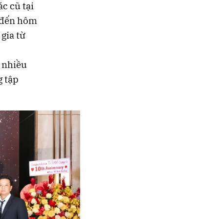
ác cũ tại
o đến hôm
gia từ
 nhiều
g tập