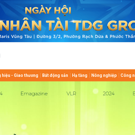
bình luận
 hiệu - Giao thương
Bất động sản
Hạ tầng
Nông nghiệp
Công n
Hủy
G