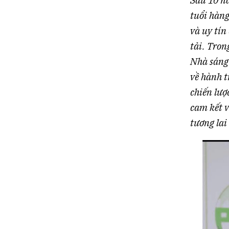
Sau 10 nă
tuổi hàng
và uy tín
tải. Tron
Nhà sáng 
về hành t
chiến lượ
cam kết 
tương lai