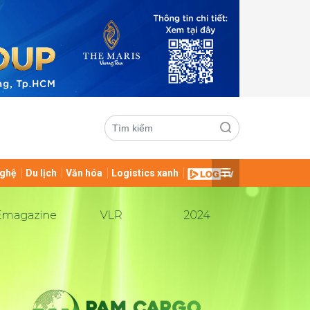
ghệ
Du lịch
Văn hóa
Logistics xanh
ửi