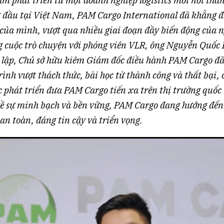
m phát triển từ một doanh nghiệp logistics mới nổi thà
 đầu tại Việt Nam, PAM Cargo International đã khẳng đị
 của mình, vượt qua nhiều giai đoạn đầy biến động của 
g cuộc trò chuyện với phóng viên VLR, ông Nguyễn Quốc
lập, Chủ sở hữu kiêm Giám đốc điều hành PAM Cargo đã 
rình vượt thách thức, bài học từ thành công và thất bại,
c phát triển đưa PAM Cargo tiến xa trên thị trường quốc 
về sự minh bạch và bền vững, PAM Cargo đang hướng đế
 an toàn, đáng tin cậy và triển vọng.