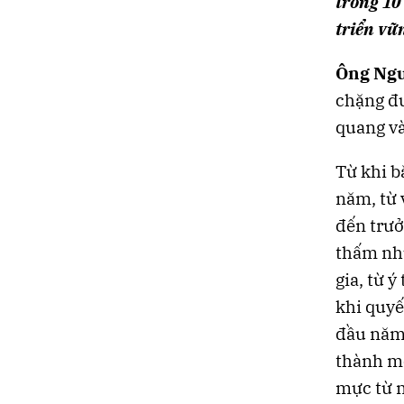
trong 10
triển v
Ông Ngu
chặng đư
quang và
Từ khi b
năm, từ 
đến trưở
thấm nhu
gia, từ 
khi quyế
đầu năm 
thành mộ
mực từ n