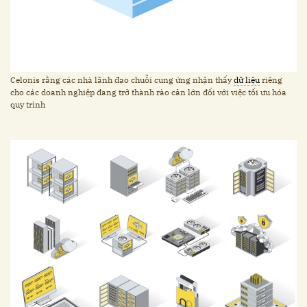
Celonis rằng các nhà lãnh đạo chuỗi cung ứng nhận thấy
dữ liệu
riêng
cho các doanh nghiệp đang trở thành rào cản lớn đối với việc tối ưu hóa
quy trình