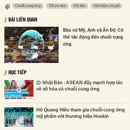
Chuỗi cung ứng
Tối ưu hóa
Dữ liệu
Tiết kiệm chi phí
BÀI LIÊN QUAN
Bầu cử Mỹ, Anh và Ấn Độ: Có
thể tác động đến chuỗi cung
ứng
ĐỌC TIẾP
Nhật Bản - ASEAN đẩy mạnh hợp tác
về số hóa và chuỗi cung ứng
Hồ Quang Hiếu tham gia chuỗi cung ứng
mỹ phẩm với thương hiệu Huskin