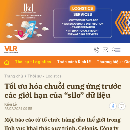
bình luận
Thời sự - Logistics
Toàn cảnh Kinh tế
Thương hiệu - Gi
Trang chủ
Thời sự - Logistics
Tối ưu hóa chuỗi cung ứng trước
Hủy
G
các giới hạn của “silo” dữ liệu
Kiên Lê
25/02/2024 09:55
Một báo cáo từ tổ chức hàng đầu thế giới trong
lĩnh vực khai thác quy trình, Celonis. Công ty