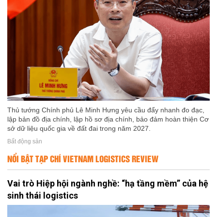
Thủ tướng Chính phủ Lê Minh Hưng yêu cầu đẩy nhanh đo đạc,
lập bản đồ địa chính, lập hồ sơ địa chính, bảo đảm hoàn thiện Cơ
sở dữ liệu quốc gia về đất đai trong năm 2027.
Bất động sản
NỔI BẬT TẠP CHÍ VIETNAM LOGISTICS REVIEW
Vai trò Hiệp hội ngành nghề: “hạ tầng mềm” của hệ
sinh thái logistics