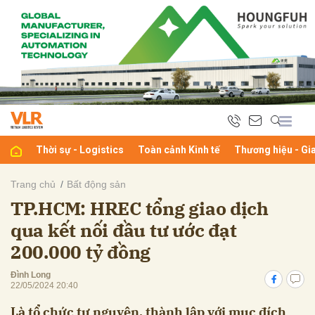
bình luận
Thời sự - Logistics
Toàn cảnh Kinh tế
Thương hiệu - Gi
Trang chủ
Bất động sản
TP.HCM: HREC tổng giao dịch
Hủy
G
qua kết nối đầu tư ước đạt
200.000 tỷ đồng
Đình Long
22/05/2024 20:40
Là tổ chức tự nguyện, thành lập với mục đích