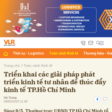
bình luận
Thời sự - Logistics
Toàn cảnh Kinh tế
Thương hiệu - Gi
Trang chủ
Toàn cảnh Kinh tế
Triển khai các giải pháp phát
Hủy
G
triển kinh tế tư nhân để thúc đẩy
kinh tế TP.Hồ Chí Minh
Hà Trang
09/05/2025 11:49
Sáng 8/5, Thường trực UBND TP.Hồ Chí Minh tổ