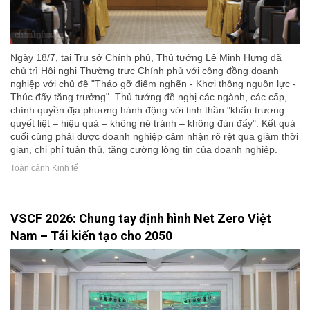
Ngày 18/7, tại Trụ sở Chính phủ, Thủ tướng Lê Minh Hưng đã
chủ trì Hội nghị Thường trực Chính phủ với cộng đồng doanh
nghiệp với chủ đề "Tháo gỡ điểm nghẽn - Khơi thông nguồn lực -
Thúc đẩy tăng trưởng". Thủ tướng đề nghị các ngành, các cấp,
chính quyền địa phương hành động với tinh thần "khẩn trương –
quyết liệt – hiệu quả – không né tránh – không đùn đẩy". Kết quả
cuối cùng phải được doanh nghiệp cảm nhận rõ rệt qua giảm thời
gian, chi phí tuân thủ, tăng cường lòng tin của doanh nghiệp.
Toàn cảnh Kinh tế
VSCF 2026: Chung tay định hình Net Zero Việt
Nam – Tái kiến tạo cho 2050