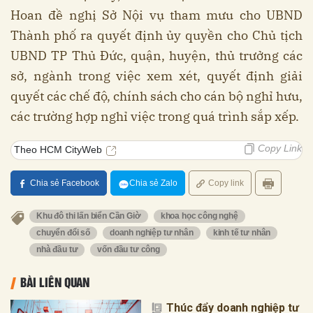
Hoan đề nghị Sở Nội vụ tham mưu cho UBND
Thành phố ra quyết định ủy quyền cho Chủ tịch
UBND TP Thủ Đức, quận, huyện, thủ trưởng các
sở, ngành trong việc xem xét, quyết định giải
quyết các chế độ, chính sách cho cán bộ nghỉ hưu,
các trường hợp nghỉ việc trong quá trình sắp xếp.
Copy Link
Theo HCM CityWeb
Chia sẻ Facebook
Chia sẻ Zalo
Copy link
Khu đô thi lấn biển Cần Giờ
khoa học công nghệ
chuyển đổi số
doanh nghiệp tư nhân
kinh tế tư nhân
nhà đầu tư
vốn đầu tư công
BÀI LIÊN QUAN
Thúc đẩy doanh nghiệp tư